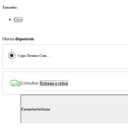
Tamanho
:
Único
Ofertas
disponíveis
Copo Termico Com Canudo Estrelas
Consultar
Entrega e retira
Características