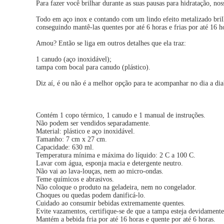
Para fazer você brilhar durante as suas pausas para hidratação, n
Todo em aço inox e contando com um lindo efeito metalizado brilha
conseguindo mantê-las quentes por até 6 horas e frias por até 16 h
Amou? Então se liga em outros detalhes que ela traz:
1 canudo (aço inoxidável);
tampa com bocal para canudo (plástico).
Diz aí, é ou não é a melhor opção para te acompanhar no dia a di
Contém 1 copo térmico, 1 canudo e 1 manual de instruções.
Não podem ser vendidos separadamente.
Material: plástico e aço inoxidável.
Tamanho: 7 cm x 27 cm.
Capacidade: 630 ml.
Temperatura mínima e máxima do líquido: 2 C a 100 C.
Lavar com água, esponja macia e detergente neutro.
Não vai ao lava-louças, nem ao micro-ondas.
Teme químicos e abrasivos.
Não coloque o produto na geladeira, nem no congelador.
Choques ou quedas podem danificá-lo.
Cuidado ao consumir bebidas extremamente quentes.
Evite vazamentos, certifique-se de que a tampa esteja devidamente
Mantém a bebida fria por até 16 horas e quente por até 6 horas.