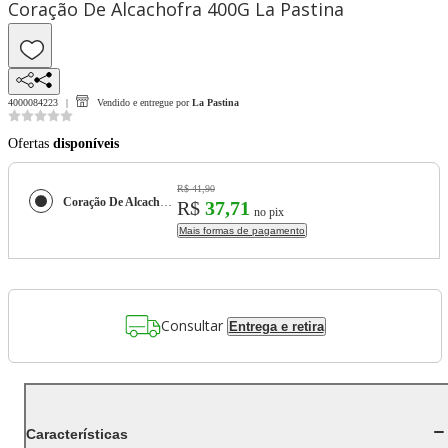
Coração De Alcachofra 400G La Pastina
4000084223
Vendido e entregue por
La Pastina
Ofertas
disponíveis
R$ 41,90
Coração De Alcachofra 400G La Pastina
R$
37,71
no pix
Mais formas de pagamento
Consultar
Entrega e retira
Características