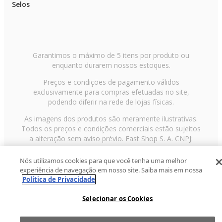
Selos
Garantimos o máximo de 5 itens por produto ou
enquanto durarem nossos estoques.
Preços e condições de pagamento válidos
exclusivamente para compras efetuadas no site,
podendo diferir na rede de lojas físicas.
As imagens dos produtos são meramente ilustrativas.
Todos os preços e condições comerciais estão sujeitos
a alteração sem aviso prévio. Fast Shop S. A. CNPJ:
43.708.379/0001-00
Nós utilizamos cookies para que você tenha uma melhor
Avenida Zaki Narchi, nº 1650, sobreloja, Carandiru, São
experiência de navegação em nosso site. Saiba mais em nossa
Paulo/SP, CEP 02029-001, Telefone: 11 3003-3728 ©
Política de Privacidade
2013 Fast Shop - Todos os direitos reservados
RF
Selecionar os Cookies