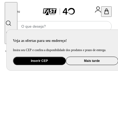
Fechar
Menu
Informe seu CEP
Veja as ofertas para seu endereço!
Insira seu CEP e confira a disponibilidade dos produtos e prazo de entrega.
Home
/
Mercado
/
Alimento
/
Antepasto e Aperitivo
Inserir CEP
Mais tarde