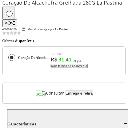
Coração De Alcachofra Grelhada 280G La Pastina
4000084290
Vendido e entregue por
La Pastina
Ofertas
disponíveis
R$ 34,90
Coração De Alcachofra Grelhada 280G La Pastina
R$
31,41
no pix
Mais formas de pagamento
Consultar
Entrega e retira
Características