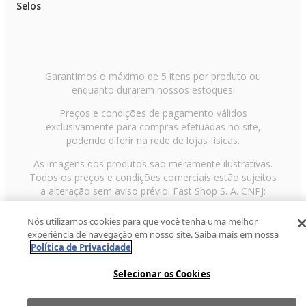
Selos
Garantimos o máximo de 5 itens por produto ou
enquanto durarem nossos estoques.
Preços e condições de pagamento válidos
exclusivamente para compras efetuadas no site,
podendo diferir na rede de lojas físicas.
As imagens dos produtos são meramente ilustrativas.
Todos os preços e condições comerciais estão sujeitos
a alteração sem aviso prévio. Fast Shop S. A. CNPJ:
43.708.379/0001-00
Nós utilizamos cookies para que você tenha uma melhor
Avenida Zaki Narchi, nº 1650, sobreloja, Carandiru, São
experiência de navegação em nosso site. Saiba mais em nossa
Paulo/SP, CEP 02029-001, Telefone: 11 3003-3728 ©
Política de Privacidade
2013 Fast Shop - Todos os direitos reservados
RF
Selecionar os Cookies