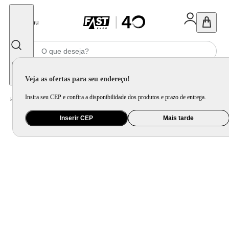
Fechar
Menu
Informe seu CEP
Veja as ofertas para seu endereço!
Insira seu CEP e confira a disponibilidade dos produtos e prazo de entrega.
Home
/
Mercado
/
Alimento
/
Antepasto e Aperitivo
Inserir CEP
Mais tarde