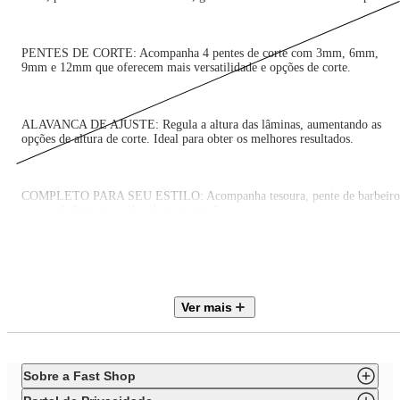
PENTES DE CORTE: Acompanha 4 pentes de corte com 3mm, 6mm,
9mm e 12mm que oferecem mais versatilidade e opções de corte.
ALAVANCA DE AJUSTE: Regula a altura das lâminas, aumentando as
opções de altura de corte. Ideal para obter os melhores resultados.
COMPLETO PARA SEU ESTILO: Acompanha tesoura, pente de barbeiro
escova de limpeza e óleo de manutenção.
ALÇA PARA PENDURAR: O cortador pode ser guardado de forma fácil
ou pendurado durante o uso.
Ver mais
UM ANO DE GARANTIA MONDIAL: A Mondial é a escolha de milhões
de consumidores. Mondial, a escolha inteligente!
Sobre a Fast Shop