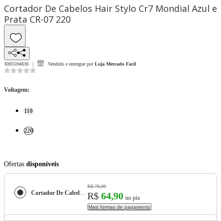
Cortador De Cabelos Hair Stylo Cr7 Mondial Azul e
Prata CR-07 220
3005594830
Vendido e entregue por
Loja Mercado Facil
Voltagem
:
110
220
Ofertas
disponíveis
R$ 79,90
Cortador De Cabelos Hair Stylo Cr7 Mondial Azul e Prata CR-07
R$
64,90
no pix
Mais formas de pagamento