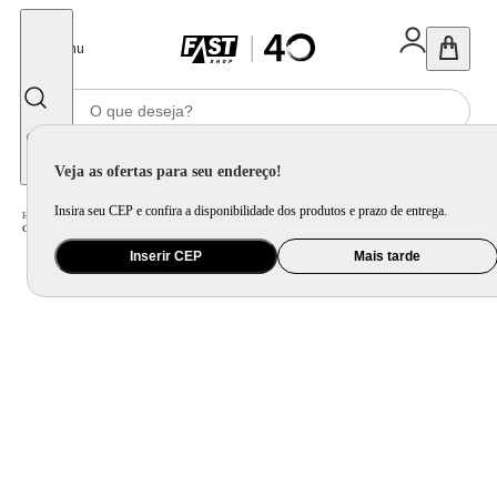
Fechar
Menu
Informe seu CEP
Veja as ofertas para seu endereço!
Insira seu CEP e confira a disponibilidade dos produtos e prazo de entrega.
Home
/
Saúde e Beleza
/
Cuidado Pessoal
/
Cortador de Cabelo
/
Cortador De Cabelos Hair Stylo Cr7 Mondial Azul e Prata CR-07
Inserir CEP
Mais tarde