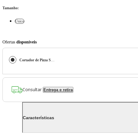
Tamanho
:
Único
Ofertas
disponíveis
Cortador de Pizza Smile
Consultar
Entrega e retira
Características