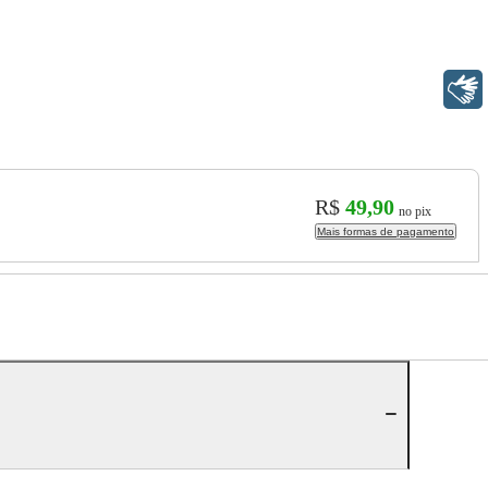
Libras
R$
49,90
no pix
Mais formas de pagamento