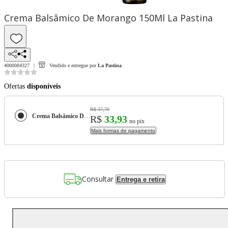
Crema Balsâmico De Morango 150Ml La Pastina
4000084327
Vendido e entregue por
La Pastina
Ofertas
disponíveis
R$ 37,70
Crema Balsâmico De Morango 150Ml La Pastina
R$
33,93
no pix
Mais formas de pagamento
Consultar
Entrega e retira