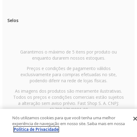
Selos
Garantimos o máximo de 5 itens por produto ou
enquanto durarem nossos estoques.
Preços e condições de pagamento válidos
exclusivamente para compras efetuadas no site,
podendo diferir na rede de lojas físicas.
As imagens dos produtos são meramente ilustrativas.
Todos os preços e condições comerciais estão sujeitos
a alteração sem aviso prévio. Fast Shop S. A. CNPJ:
43.708.379/0001-00
Nós utilizamos cookies para que você tenha uma melhor
Avenida Zaki Narchi, nº 1650, sobreloja, Carandiru, São
experiência de navegação em nosso site. Saiba mais em nossa
Paulo/SP, CEP 02029-001, Telefone: 11 3003-3728 ©
Política de Privacidade
2013 Fast Shop - Todos os direitos reservados
RF