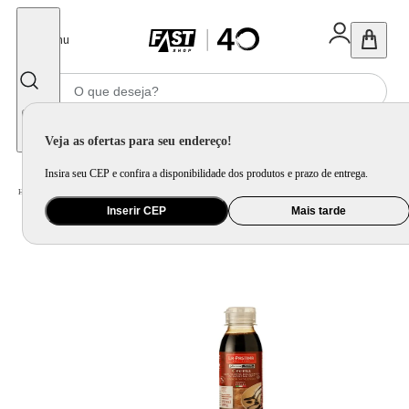
Fechar
Menu
Informe seu CEP
Veja as ofertas para seu endereço!
Insira seu CEP e confira a disponibilidade dos produtos e prazo de entrega.
Home
/
Mercado
/
Alimento
/
Massa e Molho
Inserir CEP
Mais tarde