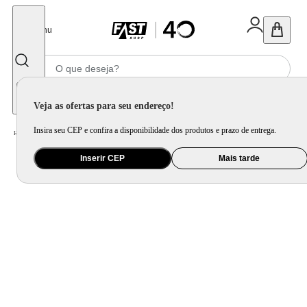
Fechar
Menu
Informe seu CEP
Veja as ofertas para seu endereço!
Insira seu CEP e confira a disponibilidade dos produtos e prazo de entrega.
Home
/
Mercado
/
Alimentos
/
Massa e Molho
Inserir CEP
Mais tarde