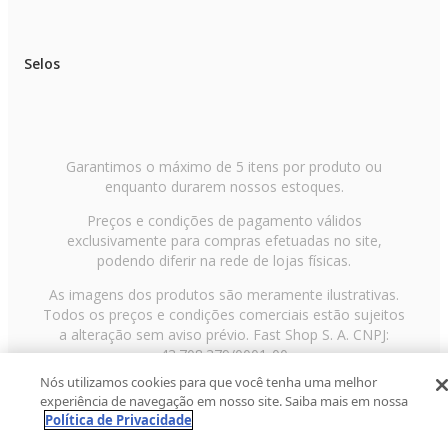
Selos
Garantimos o máximo de 5 itens por produto ou
enquanto durarem nossos estoques.
Preços e condições de pagamento válidos
exclusivamente para compras efetuadas no site,
podendo diferir na rede de lojas físicas.
As imagens dos produtos são meramente ilustrativas.
Todos os preços e condições comerciais estão sujeitos
a alteração sem aviso prévio. Fast Shop S. A. CNPJ:
43.708.379/0001-00
Nós utilizamos cookies para que você tenha uma melhor
Avenida Zaki Narchi, nº 1650, sobreloja, Carandiru, São
experiência de navegação em nosso site. Saiba mais em nossa
Paulo/SP, CEP 02029-001, Telefone: 11 3003-3728 ©
Política de Privacidade
2013 Fast Shop - Todos os direitos reservados
RF