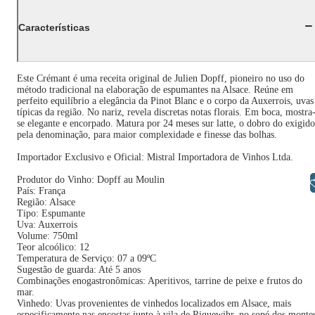
Características
Este Crémant é uma receita original de Julien Dopff, pioneiro no uso do
método tradicional na elaboração de espumantes na Alsace. Reúne em
perfeito equilíbrio a elegância da Pinot Blanc e o corpo da Auxerrois, uvas
típicas da região. No nariz, revela discretas notas florais. Em boca, mostra
se elegante e encorpado. Matura por 24 meses sur latte, o dobro do exigido
pela denominação, para maior complexidade e finesse das bolhas.
Importador Exclusivo e Oficial: Mistral Importadora de Vinhos Ltda.
Produtor do Vinho: Dopff au Moulin
Libras
País: França
Região: Alsace
Tipo: Espumante
Uva: Auxerrois
Volume: 750ml
Teor alcoólico: 12
Temperatura de Serviço: 07 a 09ºC
Sugestão de guarda: Até 5 anos
Combinações enogastronômicas: Aperitivos, tarrine de peixe e frutos do
mar.
Vinhedo: Uvas provenientes de vinhedos localizados em Alsace, mais
especificamente nas encostas junto à vila de Riquewihr, no sopé dos monte