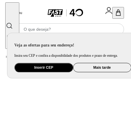
Fechar
Menu
Informe seu CEP
Veja as ofertas para seu endereço!
Insira seu CEP e confira a disponibilidade dos produtos e prazo de entrega.
Home
/
Mercado
/
Bebida
/
Vinho
Inserir CEP
Mais tarde