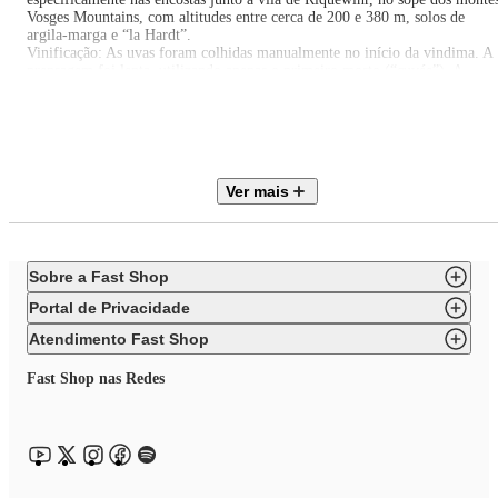
Vosges Mountains, com altitudes entre cerca de 200 e 380 m, solos de
argila-marga e “la Hardt”.
Vinificação: As uvas foram colhidas manualmente no início da vindima. A
prensagem foi lenta, utilizando apenas o primeiro mosto (“cuvée”). A
primeira fermentação ocorreu em cubas de aço inox, seguida da segunda
fermentação em garrafa, segundo o método tradicional.
Maturação: Maruado por 24 meses atraves do metodo “sur latte”, o dobro
do exigido pela denominação.
Pontuado por Wine Enthusiast em : 91
Ver mais
Sobre a Fast Shop
Portal de Privacidade
Atendimento Fast Shop
Fast Shop nas Redes