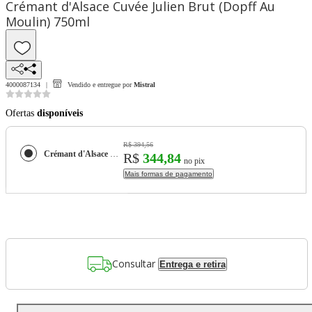
Crémant d'Alsace Cuvée Julien Brut (Dopff Au
Moulin) 750ml
4000087134
Vendido e entregue por
Mistral
Ofertas
disponíveis
R$ 394,56
Crémant d'Alsace Cuvée Julien Brut (Dopff Au Moulin) 750ml
R$
344,84
no pix
Mais formas de pagamento
Consultar
Entrega e retira