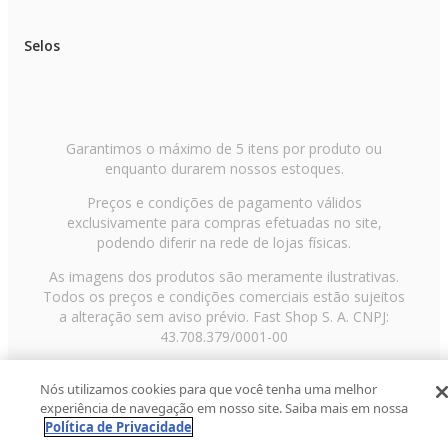
Selos
Garantimos o máximo de 5 itens por produto ou
enquanto durarem nossos estoques.
Preços e condições de pagamento válidos
exclusivamente para compras efetuadas no site,
podendo diferir na rede de lojas físicas.
As imagens dos produtos são meramente ilustrativas.
Todos os preços e condições comerciais estão sujeitos
a alteração sem aviso prévio. Fast Shop S. A. CNPJ:
43.708.379/0001-00
Avenida Zaki Narchi, nº 1650, sobreloja, Carandiru, São
Nós utilizamos cookies para que você tenha uma melhor
Paulo/SP, CEP 02029-001, Telefone: 11 3003-3728 ©
experiência de navegação em nosso site. Saiba mais em nossa
2013 Fast Shop - Todos os direitos reservados
RF
Política de Privacidade