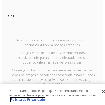
Selos
Garantimos o máximo de 5 itens por produto ou
enquanto durarem nossos estoques.
Preços e condições de pagamento válidos
exclusivamente para compras efetuadas no site,
podendo diferir na rede de lojas físicas.
As imagens dos produtos são meramente ilustrativas.
Todos os preços e condições comerciais estão sujeitos
a alteração sem aviso prévio. Fast Shop S. A. CNPJ:
43.708.379/0001-00
Nós utilizamos cookies para que você tenha uma melhor
Avenida Zaki Narchi, nº 1650, sobreloja, Carandiru, São
experiência de navegação em nosso site. Saiba mais em nossa
Paulo/SP, CEP 02029-001, Telefone: 11 3003-3728 ©
Política de Privacidade
2013 Fast Shop - Todos os direitos reservados
RF