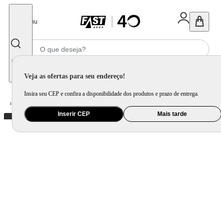
Fechar
Menu
Informe seu CEP
Veja as ofertas para seu endereço!
Insira seu CEP e confira a disponibilidade dos produtos e prazo de entrega.
Home
/
Mercado
/
Alimento
/
Massa e Molho
Inserir CEP
Mais tarde