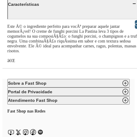
Características
Libras
Este Ã© o ingrediente perfeito para vocÃª preparar aquele jantar
memorÃ¡vel! O creme de funghi porcini La Pastina leva 3 tipos de
cogumelos na sua composiÃ§Ã£o: o funghi porcini, o champignon e a truf
negra. Uma combinaÃ§Ã£o riquÃ­ssima em sabor e com textura sedosa
envolvente. Ele Ã© ideal para acompanhar carnes, ragus, polentas, massas
risotos.
â€Œ
Sobre a Fast Shop
Portal de Privacidade
Atendimento Fast Shop
Fast Shop nas Redes