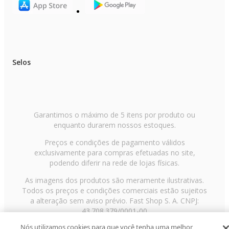
Selos
Garantimos o máximo de 5 itens por produto ou
enquanto durarem nossos estoques.
Preços e condições de pagamento válidos
exclusivamente para compras efetuadas no site,
podendo diferir na rede de lojas físicas.
As imagens dos produtos são meramente ilustrativas.
Todos os preços e condições comerciais estão sujeitos
a alteração sem aviso prévio. Fast Shop S. A. CNPJ:
43.708.379/0001-00
Nós utilizamos cookies para que você tenha uma melhor
Avenida Zaki Narchi, nº 1650, sobreloja, Carandiru, São