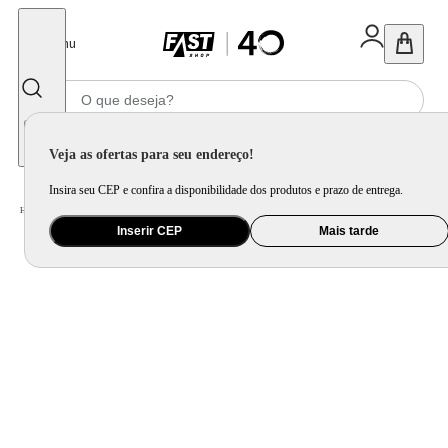
Fechar
Menu
Informe seu CEP
Veja as ofertas para seu endereço!
Insira seu CEP e confira a disponibilidade dos produtos e prazo de entrega.
Home
/
Bebê
/
Amamentação e Alimentação
/
Acessório para Amamentação
Inserir CEP
Mais tarde