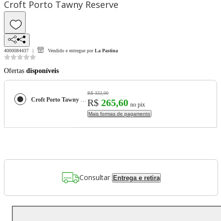
Croft Porto Tawny Reserve
4000084437
Vendido e entregue por
La Pastina
Ofertas
disponíveis
R$ 332,00
Croft Porto Tawny Reserve
R$
265,60
no pix
Mais formas de pagamento
Consultar
Entrega e retira