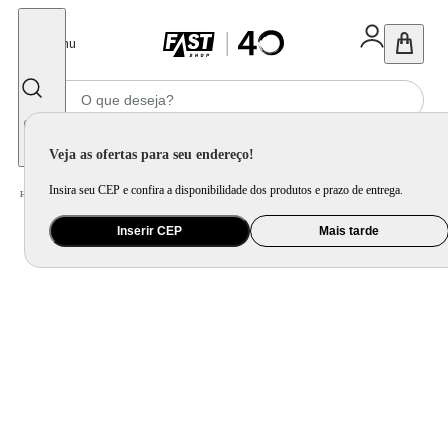
Fechar
Menu
Informe seu CEP
Veja as ofertas para seu endereço!
Insira seu CEP e confira a disponibilidade dos produtos e prazo de entrega.
Home
/
Mercado
/
Bebida
/
Vinho
Inserir CEP
Mais tarde