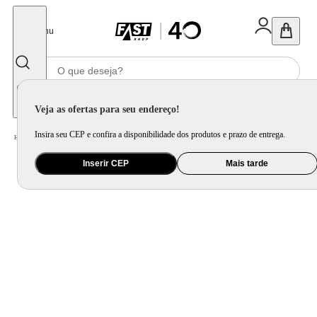
Fechar
Menu
Informe seu CEP
Veja as ofertas para seu endereço!
Insira seu CEP e confira a disponibilidade dos produtos e prazo de entrega.
Home
/
Cozinha e Lavanderia
/
Pia, Cuba e Tanque
Inserir CEP
Mais tarde