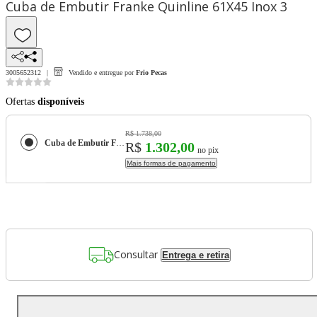
Cuba de Embutir Franke Quinline 61X45 Inox 3
3005652312
Vendido e entregue por
Frio Pecas
Ofertas
disponíveis
R$ 1.738,00
Cuba de Embutir Franke Quinline 61X45 Inox 3
R$
1.302,00
no pix
Mais formas de pagamento
Consultar
Entrega e retira