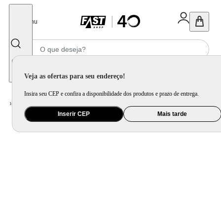
Fechar
Menu
Informe seu CEP
Veja as ofertas para seu endereço!
Insira seu CEP e confira a disponibilidade dos produtos e prazo de entrega.
Home
/
Cozinha e Lavanderia
/
Pia, Cuba e Tanque
Inserir CEP
Mais tarde