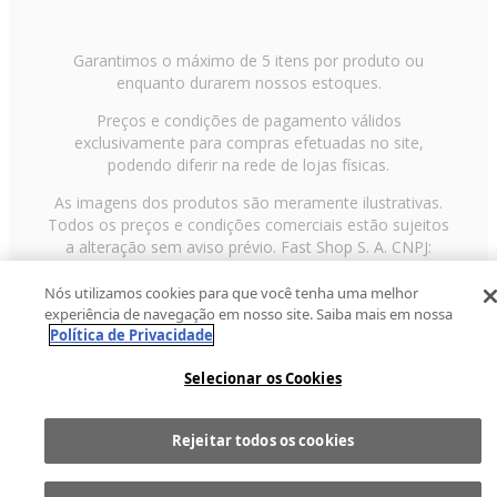
Garantimos o máximo de 5 itens por produto ou
enquanto durarem nossos estoques.
Preços e condições de pagamento válidos
exclusivamente para compras efetuadas no site,
podendo diferir na rede de lojas físicas.
As imagens dos produtos são meramente ilustrativas.
Todos os preços e condições comerciais estão sujeitos
a alteração sem aviso prévio. Fast Shop S. A. CNPJ:
43.708.379/0001-00
Nós utilizamos cookies para que você tenha uma melhor
Avenida Zaki Narchi, nº 1650, sobreloja, Carandiru, São
experiência de navegação em nosso site. Saiba mais em nossa
Paulo/SP, CEP 02029-001, Telefone: 11 3003-3728 ©
Política de Privacidade
2013 Fast Shop - Todos os direitos reservados
RF
Selecionar os Cookies
Rejeitar todos os cookies