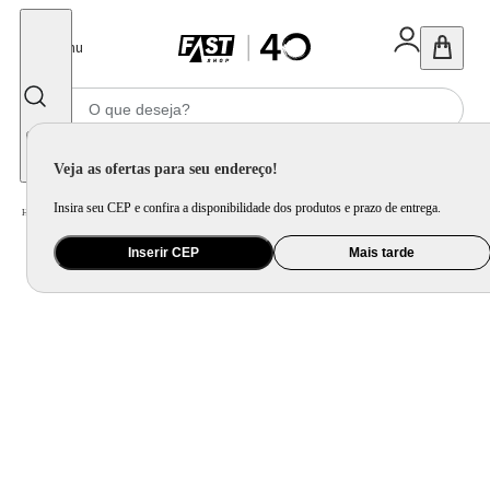
Fechar
Menu
Informe seu CEP
Veja as ofertas para seu endereço!
Insira seu CEP e confira a disponibilidade dos produtos e prazo de entrega.
Home
/
Mercado
/
Bebida
/
Vinho
Inserir CEP
Mais tarde