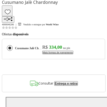
Cusumano Jalè Chardonnay
4000046286
Vendido e entregue por
World Wine
Ofertas
disponíveis
R$
334,00
no pix
Cusumano Jalè Chardonnay
Mais formas de pagamento
Consultar
Entrega e retira