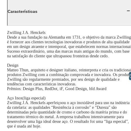
Características
Zwilling J.A. Henckels
Desde a sua fundação na Alemanha em 1731, o objetivo da marca Zwilling
é fornecer aos clientes tecnologias inovadoras e produtos de alta qualidade
em um design atraente e intemporal, que estabelecem normas internacionai
Sucesso extraordinário, uma das marcas mais antigas do mundo, com base
na satisfação do cliente que ultrapassou fronteiras desde cedo.
Design
Matteo Thun, arquiteto e designer italiano, reinterpreta e cria os tradiciona
produtos Zwilling com a combinação comprovada e inovadora. Os produto
Libras
Zwilling são regularmente premiados, por seu design de qualidade e
tendências com características inovadoras.
Prêmios: Design Plus, RedDot, iF, Good Design, bId Award
Aço Inox(liga especial)
Zwilling J.A. Henckels aperfeiçoou o aço inoxidável para uso na indústria
da cutelaria: as qualidades “Resistência à corrosão” e “Dureza” são
determinadas pela quantidade de cromo e carbono da matéria prima e do
tratamento térmico do metal. A empresa trabalhou intensivamente para
desenvolver uma liga ideal desse aço. O resultado foi uma “liga especial”,
que é usada até hoje.