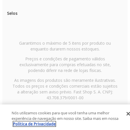
Selos
Garantimos o máximo de 5 itens por produto ou
enquanto durarem nossos estoques.
Preços e condições de pagamento válidos
exclusivamente para compras efetuadas no site,
podendo diferir na rede de lojas físicas.
As imagens dos produtos são meramente ilustrativas.
Todos os preços e condições comerciais estão sujeitos
a alteração sem aviso prévio. Fast Shop S. A. CNPJ:
43.708.379/0001-00
Avenida Zaki Narchi, nº 1650, sobreloja, Carandiru, São
Nós utilizamos cookies para que você tenha uma melhor
Paulo/SP, CEP 02029-001, Telefone: 11 3003-3728 ©
experiência de navegação em nosso site. Saiba mais em nossa
2013 Fast Shop - Todos os direitos reservados
RF
Política de Privacidade