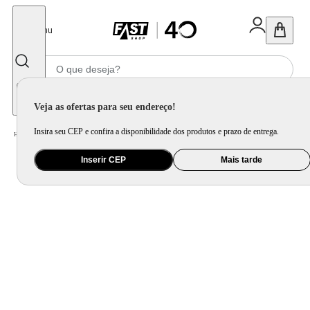
Fechar
Menu
Informe seu CEP
Veja as ofertas para seu endereço!
Insira seu CEP e confira a disponibilidade dos produtos e prazo de entrega.
Home
/
Utilidade Doméstica
/
Cozinha
/
Cepo, Faca e Afiador
Inserir CEP
Mais tarde