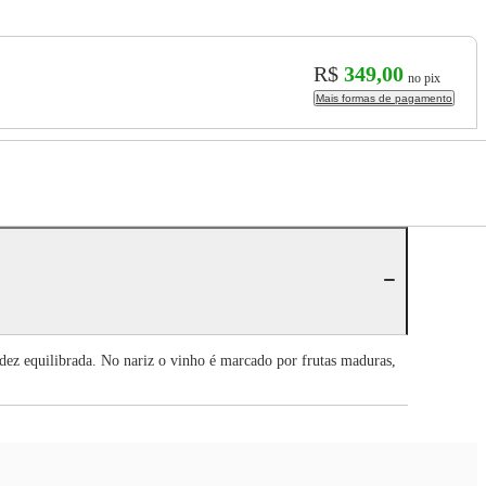
R$
349,00
no pix
Mais formas de pagamento
idez equilibrada. No nariz o vinho é marcado por frutas maduras,