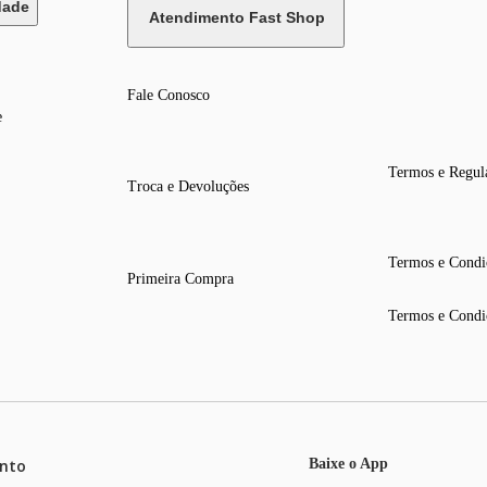
dade
Atendimento Fast Shop
Fale Conosco
e
Termos e Regul
Troca e Devoluções
Termos e Condi
Primeira Compra
Termos e Condi
nto
Baixe o App