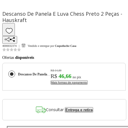
Descanso De Panela E Luva Chess Preto 2 Peças -
Hauskraft
4000032374
Vendido e entregue por
Coqueluche Casa
Ofertas
disponíveis
R$ 54,89
Descanso De Panela E Luva Chess Preto 2 Peças - Hauskraft
R$
46,66
no pix
Mais formas de pagamento
Consultar
Entrega e retira