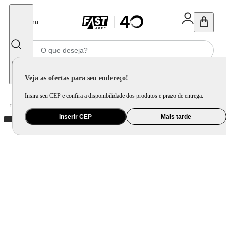
Fechar
Menu
Informe seu CEP
Veja as ofertas para seu endereço!
Insira seu CEP e confira a disponibilidade dos produtos e prazo de entrega.
Home
/
Utilidade Doméstica
/
Mesa
/
Utensílio de Mesa
Inserir CEP
Mais tarde