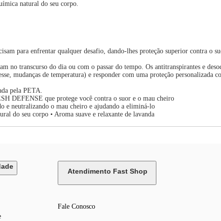
uímica natural do seu corpo.
isam para enfrentar qualquer desafio, dando-lhes proteção superior contra o su
 no transcurso do dia ou com o passar do tempo. Os antitranspirantes e desod
sse, mudanças de temperatura) e responder com uma proteção personalizada cont
cada pela PETA.
SH DEFENSE que protege você contra o suor e o mau cheiro
do e neutralizando o mau cheiro e ajudando a eliminá-lo
ral do seu corpo • Aroma suave e relaxante de lavanda
dade
Atendimento Fast Shop
Fale Conosco
e