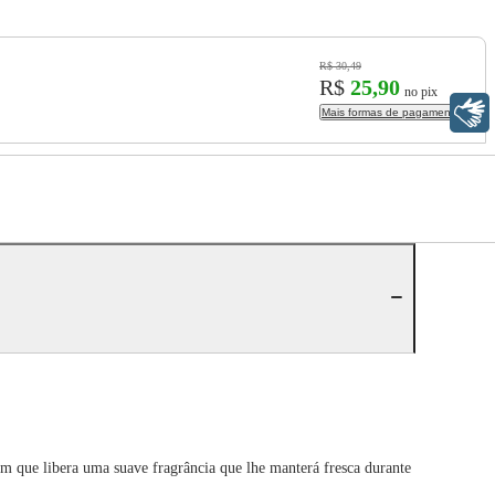
R$ 30,49
R$
25,90
no pix
Libras
Mais formas de pagamento
m que libera uma suave fragrância que lhe manterá fresca durante