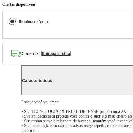
Ofertas
disponíveis
Desodorante Antitranspirante em Barra Secret PH Balanceado Lavanda 45g
Consultar
Entrega e retira
Características
Porque você vai amar:
• Sua TECNOLOGIA 4X FRESH DEFENSE proporciona 2X mais pro
• Sua aplicação seca protege você contra o suor e o mau cheiro ao
• Seu aroma suave e relaxante de lavanda, mantém você invencive
• Sua tecnologia com cápsulas ativas reage repetidamente encapsu
todo o dia.