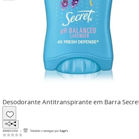
Desodorante Antitranspirante em Barra Secre
4000051950
Vendido e entregue por
Sage's