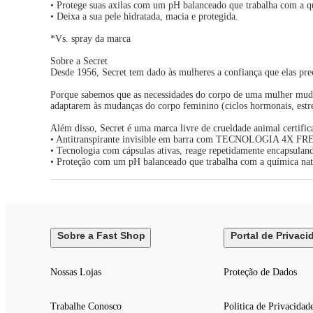
• Protege suas axilas com um pH balanceado que trabalha com a q
• Deixa a sua pele hidratada, macia e protegida.
*Vs. spray da marca
Sobre a Secret
Desde 1956, Secret tem dado às mulheres a confiança que elas prec
Porque sabemos que as necessidades do corpo de uma mulher mudam
adaptarem às mudanças do corpo feminino (ciclos hormonais, estre
Além disso, Secret é uma marca livre de crueldade animal certifi
• Antitranspirante invisible em barra com TECNOLOGIA 4X FRE
• Tecnologia com cápsulas ativas, reage repetidamente encapsulan
• Proteção com um pH balanceado que trabalha com a química natu
Sobre a Fast Shop
Portal de Privaci
Nossas Lojas
Proteção de Dados
Trabalhe Conosco
Politica de Privacidad