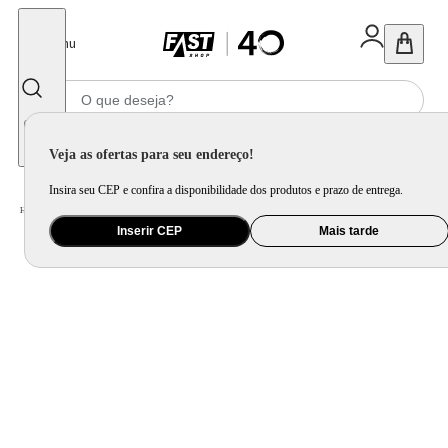
Fechar
Menu
Informe seu CEP
Veja as ofertas para seu endereço!
Insira seu CEP e confira a disponibilidade dos produtos e prazo de entrega.
Home
/
Móveis e Decoração
/
Decoração
/
Vela e Aromatizador de Ambiente
Inserir CEP
Mais tarde