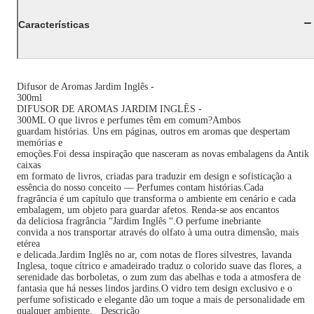
Características
Difusor de Aromas Jardim Inglês -
300ml
DIFUSOR DE AROMAS JARDIM INGLÊS -
300ML O que livros e perfumes têm em comum?Ambos
guardam histórias. Uns em páginas, outros em aromas que despertam
memórias e
emoções.Foi dessa inspiração que nasceram as novas embalagens da Antik
caixas
em formato de livros, criadas para traduzir em design e sofisticação a
essência do nosso conceito — Perfumes contam histórias.Cada
fragrância é um capítulo que transforma o ambiente em cenário e cada
embalagem, um objeto para guardar afetos. Renda-se aos encantos
da deliciosa fragrância “Jardim Inglês “.O perfume inebriante
convida a nos transportar através do olfato à uma outra dimensão, mais
etérea
e delicada.Jardim Inglês no ar, com notas de flores silvestres, lavanda
Inglesa, toque cítrico e amadeirado traduz o colorido suave das flores, a
serenidade das borboletas, o zum zum das abelhas e toda a atmosfera de
fantasia que há nesses lindos jardins.O vidro tem design exclusivo e o
perfume sofisticado e elegante dão um toque a mais de personalidade em
qualquer ambiente. Descrição