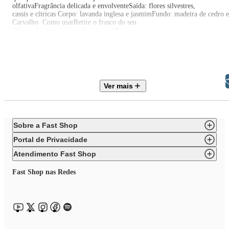
olfativaFragrância delicada e envolventeSaída: flores silvestres,
cassis e cítricas Corpo: lavanda inglesa e jasmimFundo: madeira de cedro e
Carvalho Como usarRetire o frasco do seu
difusor de aromas da embalagem. Abra a tampa e introduza as varetas no
vidro
para que absorva o perfume. Lembre-se de virar as varetas para mantê-las
sempre umedecidas e assim garantir a evaporação do perfume no
ambiente. Caso queira intensificar o perfume no ambiente, vire as
varetas com maior frequência. Para suavizar o perfume, introduza uma
quantidade menor.
Libras
Ver mais
EAN: 7899668946804
Sobre a Fast Shop
Itens inclusos:
Portal de Privacidade
01 Difusor de Aromas Jardim Inglês - 300ml
Atendimento Fast Shop
Fast Shop nas Redes