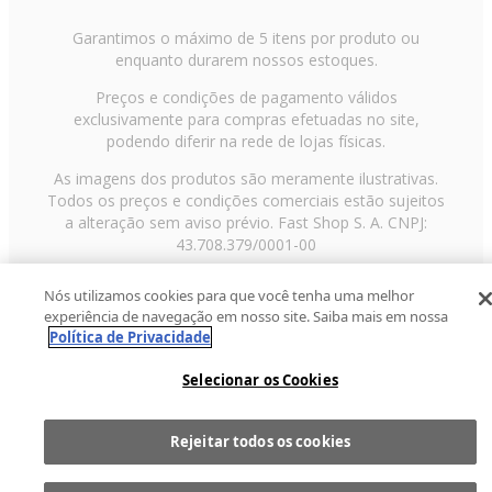
Garantimos o máximo de 5 itens por produto ou
enquanto durarem nossos estoques.
Preços e condições de pagamento válidos
exclusivamente para compras efetuadas no site,
podendo diferir na rede de lojas físicas.
As imagens dos produtos são meramente ilustrativas.
Todos os preços e condições comerciais estão sujeitos
a alteração sem aviso prévio. Fast Shop S. A. CNPJ:
43.708.379/0001-00
Avenida Zaki Narchi, nº 1650, sobreloja, Carandiru, São
Nós utilizamos cookies para que você tenha uma melhor
Paulo/SP, CEP 02029-001, Telefone: 11 3003-3728 ©
experiência de navegação em nosso site. Saiba mais em nossa
2013 Fast Shop - Todos os direitos reservados
RF
Política de Privacidade
Selecionar os Cookies
Rejeitar todos os cookies