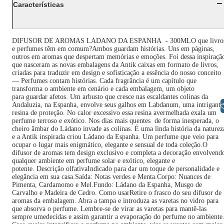
Características
DIFUSOR DE AROMAS LÁDANO DA ESPANHA - 300MLO que livro
e perfumes têm em comum?Ambos guardam histórias. Uns em páginas,
outros em aromas que despertam memórias e emoções. Foi dessa inspiraçã
que nasceram as novas embalagens da Antik caixas em formato de livros,
criadas para traduzir em design e sofisticação a essência do nosso conceito
— Perfumes contam histórias. Cada fragrância é um capítulo que
transforma o ambiente em cenário e cada embalagem, um objeto
para guardar afetos. Um arbusto que cresce nas escaldantes colinas da
Andaluzia, na Espanha, envolve seus galhos em Labdanum, uma intrigante
Libras
resina de proteção. No calor excessivo essa resina avermelhada exala um
perfume terroso e exótico. Nos dias mais quentes de forma inesperada, o
cheiro âmbar do Ládano invade as colinas. É uma linda história da naturez
e a Antik inspirada criou Ládano da Espanha. Um perfume que veio para
ocupar o lugar mais enigmático, elegante e sensual de toda coleção.O
difusor de aromas tem design exclusivo e completa a decoração envolvend
qualquer ambiente em perfume solar e exótico, elegante e
potente. Descrição olfativaIndicado para dar um toque de personalidade e
elegância em sua casa.Saída: Notas verdes e Menta.Corpo: Nuances de
Pimenta, Cardamomo e Mel.Fundo: Ládano da Espanha, Musgo de
Carvalho e Madeira de Cedro. Como usarRetire o frasco do seu difusor de
aromas da embalagem. Abra a tampa e introduza as varetas no vidro para
que absorva o perfume. Lembre-se de virar as varetas para mantê-las
sempre umedecidas e assim garantir a evaporação do perfume no ambiente