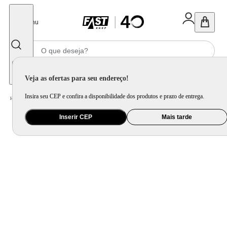
Fechar
Menu
Informe seu CEP
Veja as ofertas para seu endereço!
Insira seu CEP e confira a disponibilidade dos produtos e prazo de entrega.
Home
/
Móveis e Decoração
/
Decoração
/
Vela e Aromatizador de Ambiente
Inserir CEP
Mais tarde