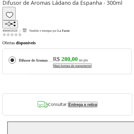
Difusor de Aromas Ládano da Espanha - 300ml
4000059328
Vendido e entregue por
La Facon
Ofertas
disponíveis
R$
280,00
no pix
Difusor de Aromas Ládano da Espanha - 300ml
Mais formas de pagamento
Consultar
Entrega e retira