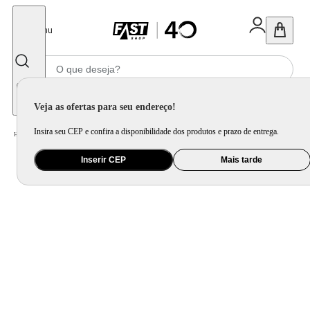
Fechar
Menu
Informe seu CEP
Veja as ofertas para seu endereço!
Insira seu CEP e confira a disponibilidade dos produtos e prazo de entrega.
Home
/
Móveis e Decoração
/
Decoração
/
Vela e Aromatizador de Ambiente
Inserir CEP
Mais tarde