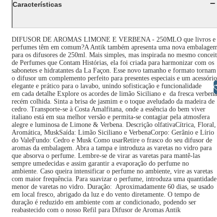
Características
DIFUSOR DE AROMAS LIMONE E VERBENA - 250MLO que livros e
perfumes têm em comum?A Antik também apresenta uma nova embalage
para os difusores de 250ml. Mais simples, mas inspirada no mesmo concei
de Perfumes que Contam Histórias, ela foi criada para harmonizar com os
sabonetes e hidratantes da La Façon. Esse novo tamanho e formato tornam
o difusor um complemento perfeito para presentes especiais e um acessório
elegante e prático para o lavabo, unindo sofisticação e funcionalidade
Libras
em cada detalhe Explore os acordes de limão Siciliano e da fresca verbena
recém colhida. Sinta a brisa de jasmim e o toque aveludado da madeira de
cedro. Transporte-se à Costa Amalfitana, onde a essência do bem viver
italiano está em sua melhor versão e permita-se contagiar pela atmosfera
alegre e luminosa de Limone & Verbena. Descrição olfativaCítrica, Floral,
Aromática, MuskSaída: Limão Siciliano e VerbenaCorpo: Gerânio e Lírio
do ValeFundo: Cedro e Musk Como usarRetire o frasco do seu difusor de
aromas da embalagem. Abra a tampa e introduza as varetas no vidro para
que absorva o perfume. Lembre-se de virar as varetas para mantê-las
sempre umedecidas e assim garantir a evaporação do perfume no
ambiente. Caso queira intensificar o perfume no ambiente, vire as varetas
com maior frequência. Para suavizar o perfume, introduza uma quantidade
menor de varetas no vidro. Duração: Aproximadamente 60 dias, se usado
em local fresco, abrigado da luz e do vento diretamente. O tempo de
duração é reduzido em ambiente com ar condicionado, podendo ser
reabastecido com o nosso Refil para Difusor de Aromas Antik