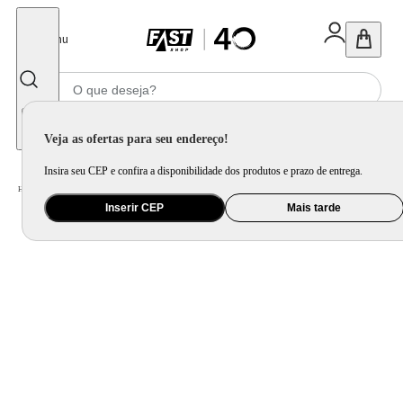
Fechar
Menu
Informe seu CEP
Veja as ofertas para seu endereço!
Insira seu CEP e confira a disponibilidade dos produtos e prazo de entrega.
Home
/
Móveis e Decoração
/
Decoração
/
Vela e Aromatizador de Ambiente
Inserir CEP
Mais tarde