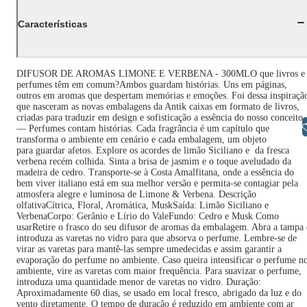
Características
DIFUSOR DE AROMAS LIMONE E VERBENA - 300MLO que livros e
perfumes têm em comum?Ambos guardam histórias. Uns em páginas,
outros em aromas que despertam memórias e emoções. Foi dessa inspiraçã
que nasceram as novas embalagens da Antik caixas em formato de livros,
criadas para traduzir em design e sofisticação a essência do nosso conceito
Libras
— Perfumes contam histórias. Cada fragrância é um capítulo que
transforma o ambiente em cenário e cada embalagem, um objeto
para guardar afetos. Explore os acordes de limão Siciliano e da fresca
verbena recém colhida. Sinta a brisa de jasmim e o toque aveludado da
madeira de cedro. Transporte-se à Costa Amalfitana, onde a essência do
bem viver italiano está em sua melhor versão e permita-se contagiar pela
atmosfera alegre e luminosa de Limone & Verbena. Descrição
olfativaCítrica, Floral, Aromática, MuskSaída: Limão Siciliano e
VerbenaCorpo: Gerânio e Lírio do ValeFundo: Cedro e Musk Como
usarRetire o frasco do seu difusor de aromas da embalagem. Abra a tampa 
introduza as varetas no vidro para que absorva o perfume. Lembre-se de
virar as varetas para mantê-las sempre umedecidas e assim garantir a
evaporação do perfume no ambiente. Caso queira intensificar o perfume n
ambiente, vire as varetas com maior frequência. Para suavizar o perfume,
introduza uma quantidade menor de varetas no vidro. Duração:
Aproximadamente 60 dias, se usado em local fresco, abrigado da luz e do
vento diretamente. O tempo de duração é reduzido em ambiente com ar