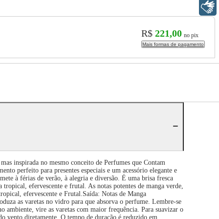
Libras
R$
221,00
no pix
Mais formas de pagamento
s inspirada no mesmo conceito de Perfumes que Contam
nto perfeito para presentes especiais e um acessório elegante e
ete à férias de verão, à alegria e diversão. É uma brisa fresca
 tropical, efervescente e frutal. As notas potentes de manga verde,
ropical, efervescente e Frutal.Saída: Notas de Manga
oduza as varetas no vidro para que absorva o perfume. Lembre-se
no ambiente, vire as varetas com maior frequência. Para suavizar o
 do vento diretamente. O tempo de duração é reduzido em