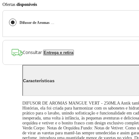
Ofertas
disponíveis
Difusor de Aromas Mangue Vert - 250ml
Consultar
Entrega e retira
Características
DIFUSOR DE AROMAS MANGUE VERT - 250MLA Antik também apres
Histórias, ela foi criada para harmonizar com os sabonetes e hid
prático para o lavabo, unindo sofisticação e funcionalidade em cad
inesperada, uma volta à infância, às pequenas aventuras e delicios
orquídea e vetiver e o bonito frasco com design exclusivo comple
Verde.Corpo: Notas de Orquídea.Fundo: Notas de Vetiver. Como us
de virar as varetas para mantê-las sempre umedecidas e assim gara
perfume, introduza uma quantidade menor de varetas no vidro. Du