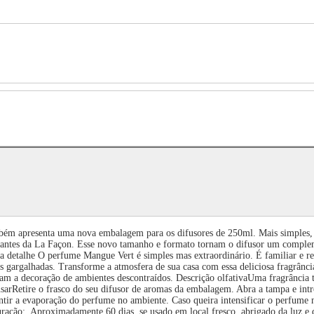
enta uma nova embalagem para os difusores de 250ml. Mais simples, ma
ratantes da La Façon. Esse novo tamanho e formato tornam o difusor um compleme
a detalhe O perfume Mangue Vert é simples mas extraordinário. É familiar e rem
as gargalhadas. Transforme a atmosfera de sua casa com essa deliciosa fragrância
tam a decoração de ambientes descontraídos. Descrição olfativaUma fragrância t
arRetire o frasco do seu difusor de aromas da embalagem. Abra a tampa e intr
ntir a evaporação do perfume no ambiente. Caso queira intensificar o perfume 
ração: Aproximadamente 60 dias, se usado em local fresco, abrigado da luz e