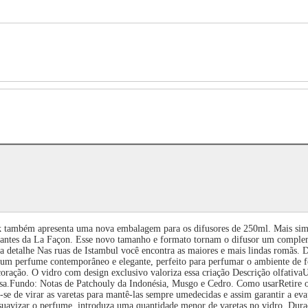
presenta uma nova embalagem para os difusores de 250ml. Mais simples
ratantes da La Façon. Esse novo tamanho e formato tornam o difusor um compleme
da detalhe Nas ruas de Istambul você encontra as maiores e mais lindas romãs.
um perfume contemporâneo e elegante, perfeito para perfumar o ambiente de f
oração. O vidro com design exclusivo valoriza essa criação Descrição olfativaU
a.Fundo: Notas de Patchouly da Indonésia, Musgo e Cedro. Como usarRetire o
se de virar as varetas para mantê-las sempre umedecidas e assim garantir a ev
 suavizar o perfume, introduza uma quantidade menor de varetas no vidro. Dur