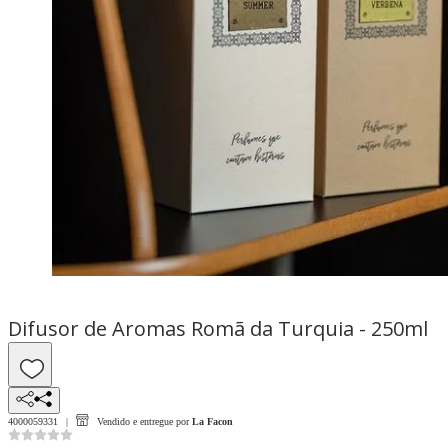
Difusor de Aromas Romã da Turquia - 250ml
4000059331
Vendido e entregue por
La Facon