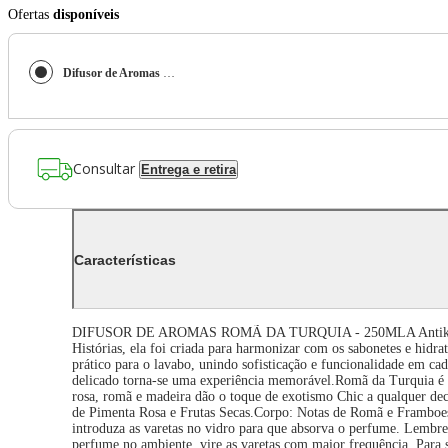
Ofertas
disponíveis
Difusor de Aromas Romã da Turquia - 250ml
Consultar
Entrega e retira
Características
DIFUSOR DE AROMAS ROMÃ DA TURQUIA - 250MLA Antik também a
Histórias, ela foi criada para harmonizar com os sabonetes e hid
prático para o lavabo, unindo sofisticação e funcionalidade em ca
delicado torna-se uma experiência memorável.Romã da Turquia é 
rosa, romã e madeira dão o toque de exotismo Chic a qualquer dec
de Pimenta Rosa e Frutas Secas.Corpo: Notas de Romã e Framboes
introduza as varetas no vidro para que absorva o perfume. Lembre-
perfume no ambiente, vire as varetas com maior frequência. Para