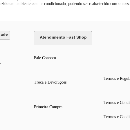
duzido em ambiente com ar condicionado, podendo ser reabastecido com o nosso
dade
Atendimento Fast Shop
Fale Conosco
e
Termos e Regul
Troca e Devoluções
Termos e Condi
Primeira Compra
Termos e Condi