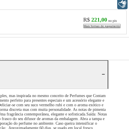
Libras
R$
221,00
no pix
Mais formas de pagamento
, mas inspirada no mesmo conceito de Perfumes que Contam
nto perfeito para presentes especiais e um acessório elegante e
 Deliciar-se com seu suco vermelho rubi e com o aroma exótico e
orma discreta mas com muita personalidade. As notas de pimenta
ma fragrância contemporânea, elegante e sofisticada.Saída: Notas
 frasco do seu difusor de aromas da embalagem. Abra a tampa e
aporação do perfume no ambiente. Caso queira intensificar o
ação: Aproximadamente 60 dias, se usado em local fresco,