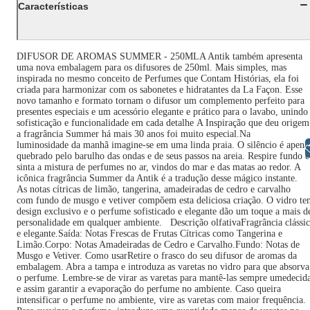
Características
DIFUSOR DE AROMAS SUMMER - 250MLA Antik também apresenta
uma nova embalagem para os difusores de 250ml. Mais simples, mas
inspirada no mesmo conceito de Perfumes que Contam Histórias, ela foi
criada para harmonizar com os sabonetes e hidratantes da La Façon. Esse
novo tamanho e formato tornam o difusor um complemento perfeito para
presentes especiais e um acessório elegante e prático para o lavabo, unindo
sofisticação e funcionalidade em cada detalhe A Inspiração que deu origem
a fragrância Summer há mais 30 anos foi muito especial.Na
luminosidade da manhã imagine-se em uma linda praia. O silêncio é apena
Libras
quebrado pelo barulho das ondas e de seus passos na areia. Respire fundo e
sinta a mistura de perfumes no ar, vindos do mar e das matas ao redor. A
icônica fragrância Summer da Antik é a tradução desse mágico instante.
As notas cítricas de limão, tangerina, amadeiradas de cedro e carvalho
com fundo de musgo e vetiver compõem esta deliciosa criação. O vidro t
design exclusivo e o perfume sofisticado e elegante dão um toque a mais d
personalidade em qualquer ambiente. Descrição olfativaFragrância clássi
e elegante.Saída: Notas Frescas de Frutas Cítricas como Tangerina e
Limão.Corpo: Notas Amadeiradas de Cedro e Carvalho.Fundo: Notas de
Musgo e Vetiver. Como usarRetire o frasco do seu difusor de aromas da
embalagem. Abra a tampa e introduza as varetas no vidro para que absorva
o perfume. Lembre-se de virar as varetas para mantê-las sempre umedecid
e assim garantir a evaporação do perfume no ambiente. Caso queira
intensificar o perfume no ambiente, vire as varetas com maior frequência.