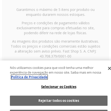
Garantimos o máximo de 5 itens por produto ou
enquanto durarem nossos estoques.
Preços e condições de pagamento válidos
exclusivamente para compras efetuadas no site,
podendo diferir na rede de lojas físicas.
As imagens dos produtos são meramente ilustrativas.
Todos os preços e condições comerciais estão sujeitos
a alteração sem aviso prévio. Fast Shop S. A. CNPJ:
43.708.379/0001-00
Avenida Zaki Narchi, nº 1650, sobreloja, Carandiru, São
Nós utilizamos cookies para que você tenha uma melhor
Paulo/SP, CEP 02029-001, Telefone: 11 3003-3728 ©
experiência de navegação em nosso site. Saiba mais em nossa
2013 Fast Shop - Todos os direitos reservados
RF
Política de Privacidade
Selecionar os Cookies
Rejeitar todos os cookies