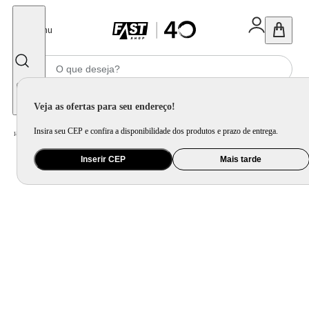
Fechar
Menu
Informe seu CEP
Veja as ofertas para seu endereço!
Insira seu CEP e confira a disponibilidade dos produtos e prazo de entrega.
Home
/
Móveis e Decoração
/
Decoração
/
Vela e Aromatizador de Ambiente
Inserir CEP
Mais tarde