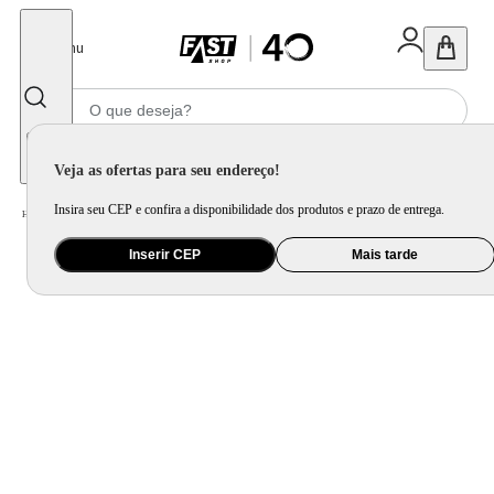
Fechar
Menu
Informe seu CEP
Veja as ofertas para seu endereço!
Insira seu CEP e confira a disponibilidade dos produtos e prazo de entrega.
Home
/
Brinquedo e Colecionável
/
Para Colecionar
Inserir CEP
Mais tarde