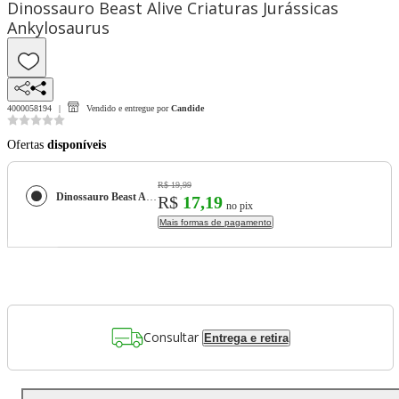
Dinossauro Beast Alive Criaturas Jurássicas
Ankylosaurus
4000058194
Vendido e entregue por
Candide
Ofertas
disponíveis
R$ 19,99
Dinossauro Beast Alive Criaturas Jurássicas Ankylosaurus
R$
17,19
no pix
Mais formas de pagamento
Consultar
Entrega e retira