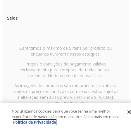
Selos
Garantimos o máximo de 5 itens por produto ou
enquanto durarem nossos estoques.
Preços e condições de pagamento válidos
exclusivamente para compras efetuadas no site,
podendo diferir na rede de lojas físicas.
As imagens dos produtos são meramente ilustrativas.
Todos os preços e condições comerciais estão sujeitos
a alteração sem aviso prévio. Fast Shop S. A. CNPJ:
43.708.379/0001-00
Nós utilizamos cookies para que você tenha uma melhor
Avenida Zaki Narchi, nº 1650, sobreloja, Carandiru, São
experiência de navegação em nosso site. Saiba mais em nossa
Paulo/SP, CEP 02029-001, Telefone: 11 3003-3728 ©
Política de Privacidade
2013 Fast Shop - Todos os direitos reservados
RF