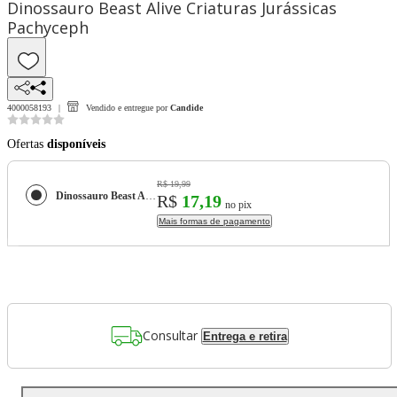
Dinossauro Beast Alive Criaturas Jurássicas
Pachyceph
4000058193
Vendido e entregue por
Candide
Ofertas
disponíveis
R$ 19,99
Dinossauro Beast Alive Criaturas Jurássicas Pachyceph
R$
17,19
no pix
Mais formas de pagamento
Consultar
Entrega e retira