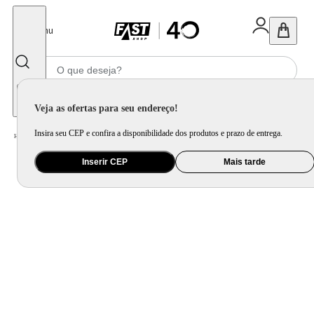
Fechar
Menu
Informe seu CEP
Veja as ofertas para seu endereço!
Insira seu CEP e confira a disponibilidade dos produtos e prazo de entrega.
Home
/
Brinquedo e Colecionável
/
Para Colecionar
Inserir CEP
Mais tarde