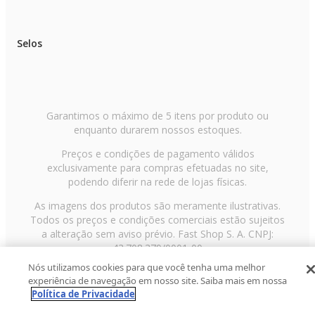
Selos
Garantimos o máximo de 5 itens por produto ou
enquanto durarem nossos estoques.
Preços e condições de pagamento válidos
exclusivamente para compras efetuadas no site,
podendo diferir na rede de lojas físicas.
As imagens dos produtos são meramente ilustrativas.
Todos os preços e condições comerciais estão sujeitos
a alteração sem aviso prévio. Fast Shop S. A. CNPJ:
43.708.379/0001-00
Nós utilizamos cookies para que você tenha uma melhor
Avenida Zaki Narchi, nº 1650, sobreloja, Carandiru, São
experiência de navegação em nosso site. Saiba mais em nossa
Paulo/SP, CEP 02029-001, Telefone: 11 3003-3728 ©
Política de Privacidade
2013 Fast Shop - Todos os direitos reservados
RF