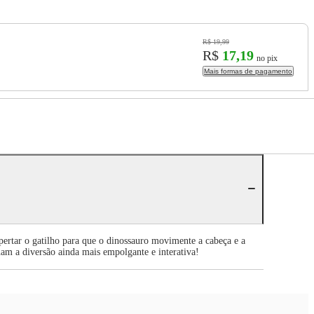
R$ 19,99
R$
17,19
no pix
Mais formas de pagamento
pertar o gatilho para que o dinossauro movimente a cabeça e a
nam a diversão ainda mais empolgante e interativa!