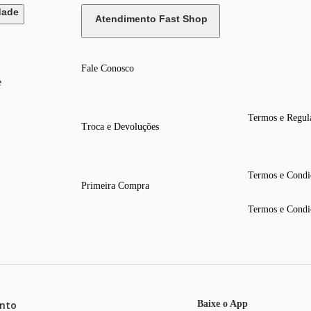
dade
Atendimento Fast Shop
Fale Conosco
e
Termos e Regul
Troca e Devoluções
Termos e Condi
Primeira Compra
Termos e Condi
nto
Baixe o App