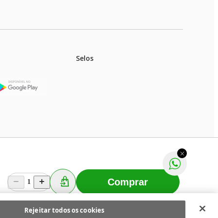
Selos
stoques.
ferir na rede de lojas físicas.
m aviso prévio. Fast Shop S. A. CNPJ: 43.708.379/0001-
Comprar
1
Selecionar os Cookies
 Fast Shop - Todos os direitos reservados
RF
Rejeitar todos os cookies