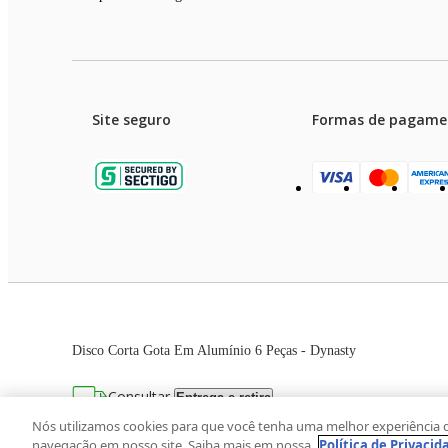
Site seguro
Formas de pagame
Garanti
Preços e condições de pagament
Disco Corta Gota Em Alumínio 6 Peças - Dynasty
As imagens dos produtos são meramente ilustrativas. T
Consultar
Entrega e retira
Avenida Zaki Narchi, nº 1650, sobreloja, Ca
Nós utilizamos cookies para que você tenha uma melhor experiência 
navegação em nosso site. Saiba mais em nossa
Política de Privacid