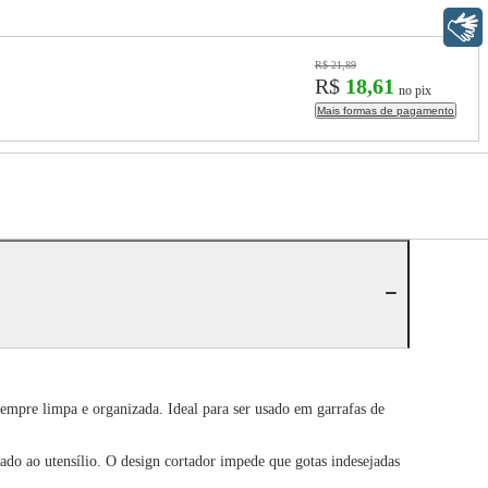
Libras
R$ 21,89
R$
18,61
no pix
Mais formas de pagamento
empre limpa e organizada. Ideal para ser usado em garrafas de
cado ao utensílio. O design cortador impede que gotas indesejadas