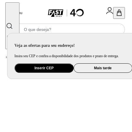
Fechar
Menu
Informe seu CEP
Veja as ofertas para seu endereço!
Insira seu CEP e confira a disponibilidade dos produtos e prazo de entrega.
Home
/
Brinquedo e Colecionável
/
Boneca e Acessório
Inserir CEP
Mais tarde