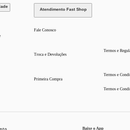
dade
Atendimento Fast Shop
Fale Conosco
e
Termos e Regul
Troca e Devoluções
Termos e Condi
Primeira Compra
Termos e Condi
nto
Baixe o App