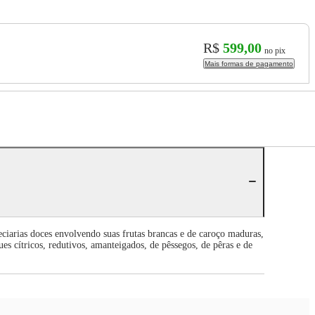
R$
599,00
no pix
Mais formas de pagamento
eciarias doces envolvendo suas frutas brancas e de caroço maduras,
es cítricos, redutivos, amanteigados, de pêssegos, de pêras e de