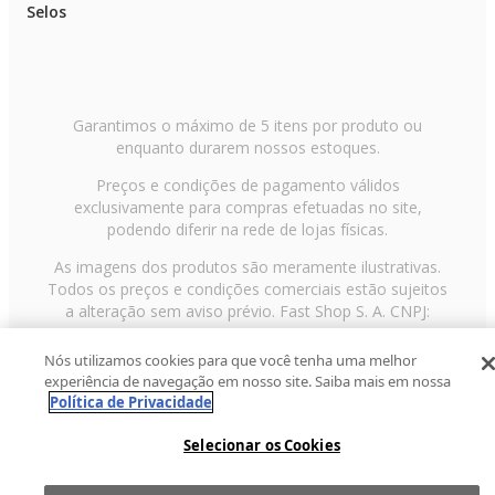
Selos
Garantimos o máximo de 5 itens por produto ou
enquanto durarem nossos estoques.
Preços e condições de pagamento válidos
exclusivamente para compras efetuadas no site,
podendo diferir na rede de lojas físicas.
As imagens dos produtos são meramente ilustrativas.
Todos os preços e condições comerciais estão sujeitos
a alteração sem aviso prévio. Fast Shop S. A. CNPJ:
43.708.379/0001-00
Nós utilizamos cookies para que você tenha uma melhor
Avenida Zaki Narchi, nº 1650, sobreloja, Carandiru, São
experiência de navegação em nosso site. Saiba mais em nossa
Paulo/SP, CEP 02029-001, Telefone: 11 3003-3728 ©
Política de Privacidade
2013 Fast Shop - Todos os direitos reservados
RF
Selecionar os Cookies