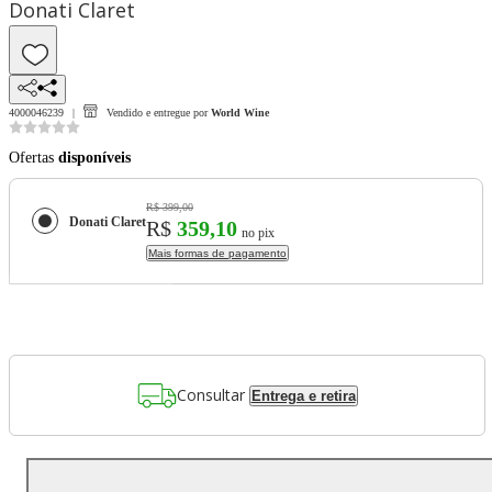
Donati Claret
4000046239
Vendido e entregue por
World Wine
Ofertas
disponíveis
R$ 399,00
Donati Claret
R$
359,10
no pix
Mais formas de pagamento
Consultar
Entrega e retira