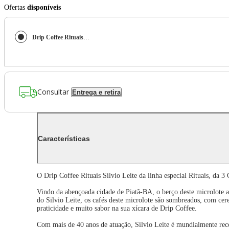
Ofertas
disponíveis
Drip Coffee Rituais Sílvio Leite
Consultar
Entrega e retira
Características
O Drip Coffee Rituais Sílvio Leite da linha especial Rituais, da 3 
Vindo da abençoada cidade de Piatã-BA, o berço deste microlote apr
do Silvio Leite, os cafés deste microlote são sombreados, com cer
praticidade e muito sabor na sua xícara de Drip Coffee.
Com mais de 40 anos de atuação, Silvio Leite é mundialmente reco