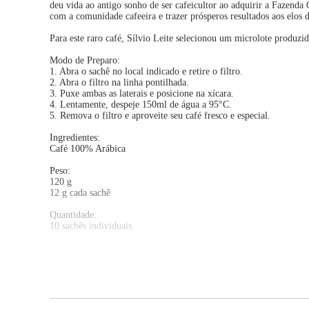
deu vida ao antigo sonho de ser cafeicultor ao adquirir a Fazend
com a comunidade cafeeira e trazer prósperos resultados aos elos 
Para este raro café, Sílvio Leite selecionou um microlote produzid
Modo de Preparo:
1. Abra o sachê no local indicado e retire o filtro.
2. Abra o filtro na linha pontilhada.
3. Puxe ambas as laterais e posicione na xícara.
4. Lentamente, despeje 150ml de água a 95°C.
5. Remova o filtro e aproveite seu café fresco e especial.
Ingredientes:
Café 100% Arábica
Peso:
120 g
12 g cada sachê
Quantidade:
10 sachês individuais
Informações Adicionais:
Não contém glúten. Consumir imediatamente após abrir o sachê. Fil