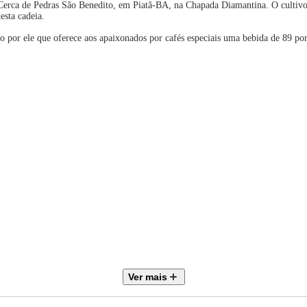
a Cerca de Pedras São Benedito, em Piatã-BA, na Chapada Diamantina. O cultivo
desta cadeia.
o por ele que oferece aos apaixonados por cafés especiais uma bebida de 89 pon
tro não reutilizável.
Ver mais