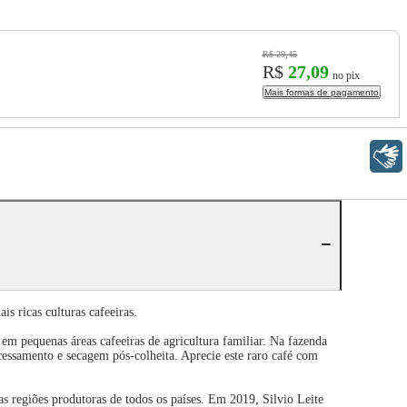
R$ 29,45
R$
27,09
no pix
Mais formas de pagamento
Libras
s ricas culturas cafeeiras.
 em pequenas áreas cafeeiras de agricultura familiar. Na fazenda
cessamento e secagem pós-colheita. Aprecie este raro café com
s regiões produtoras de todos os países. Em 2019, Silvio Leite