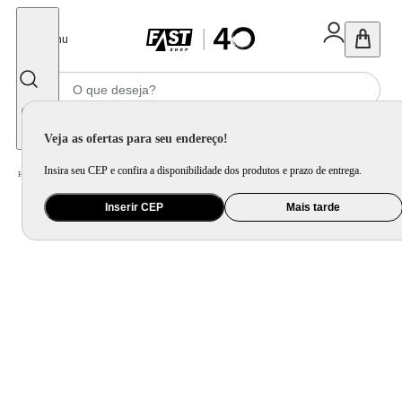
Fechar
Menu
Informe seu CEP
Veja as ofertas para seu endereço!
Insira seu CEP e confira a disponibilidade dos produtos e prazo de entrega.
Home
/
Mercado
/
Bebida
/
Bebida Não Alcoolica
Inserir CEP
Mais tarde