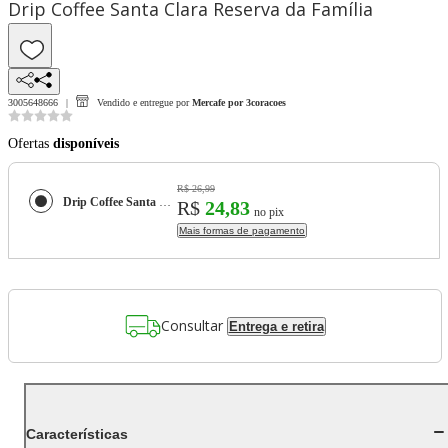
Drip Coffee Santa Clara Reserva da Família
3005648666
Vendido e entregue por
Mercafe por 3coracoes
Ofertas
disponíveis
R$ 26,99
Drip Coffee Santa Clara Reserva da Família
R$
24,83
no pix
Mais formas de pagamento
Consultar
Entrega e retira
Características