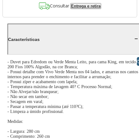
Consultar
Entrega e retira
Características
Libras
- Duvet para Edredom ou Verde Menta Leito, para cama King, em tecido
200 Fios 100% Algodão, na cor Branca;
- Possui detalhe com Vivo Verde Menta nos 04 lados, e amarras nos cantos
internos para prender o enchimento e facilitar a arrumação;
- Possui zíper e acabamento com lapela;
- Temperatura máxima de lavagem 40? C Processo Normal;
- Não Alvejar/não branquear;
- Não secar em tambor;
- Secagem em varal;
- Passar a temperatura mínima (até 110?C);
- Limpeza a úmido profissional.
Medidas:
- Largura: 280 cm
- Comprimento: 260 cm