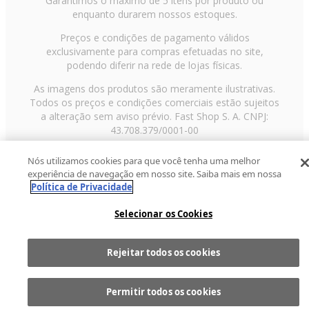
Garantimos o máximo de 5 itens por produto ou
enquanto durarem nossos estoques.
Preços e condições de pagamento válidos
exclusivamente para compras efetuadas no site,
podendo diferir na rede de lojas físicas.
As imagens dos produtos são meramente ilustrativas.
Todos os preços e condições comerciais estão sujeitos
a alteração sem aviso prévio. Fast Shop S. A. CNPJ:
43.708.379/0001-00
Avenida Zaki Narchi, nº 1650, sobreloja, Carandiru, São
Nós utilizamos cookies para que você tenha uma melhor
Paulo/SP, CEP 02029-001, Telefone: 11 3003-3728 ©
experiência de navegação em nosso site. Saiba mais em nossa
2013 Fast Shop - Todos os direitos reservados
RF
Política de Privacidade
Selecionar os Cookies
Rejeitar todos os cookies
Comprar
1
Permitir todos os cookies