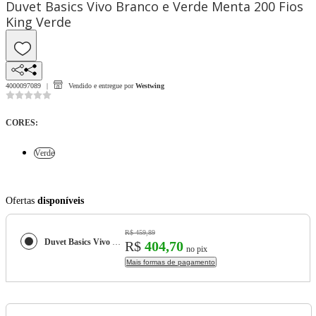
Duvet Basics Vivo Branco e Verde Menta 200 Fios
King Verde
4000097089
Vendido e entregue por
Westwing
CORES
:
Verde
Ofertas
disponíveis
R$ 459,89
Duvet Basics Vivo Branco e Verde Menta 200 Fios King
R$
404,70
no pix
Mais formas de pagamento