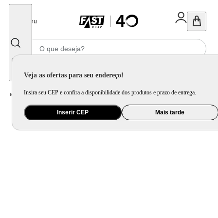
Fechar
Menu
Informe seu CEP
Veja as ofertas para seu endereço!
Insira seu CEP e confira a disponibilidade dos produtos e prazo de entrega.
Home
/
Cama, Mesa e Banho
/
Cama
/
Cobertor e Edredom
/
Duvet Basics Vivo Branco e Verde Menta 200 Fios King
Inserir CEP
Mais tarde