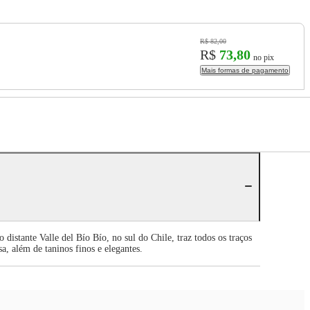
R$ 82,00
R$
73,80
no pix
Mais formas de pagamento
distante Valle del Bío Bío, no sul do Chile, traz todos os traços
, além de taninos finos e elegantes.