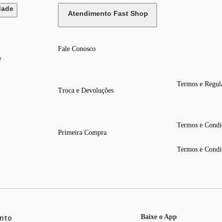
dade
Atendimento Fast Shop
Fale Conosco
e
Termos e Regul
Troca e Devoluções
Termos e Condi
Primeira Compra
Termos e Condi
nto
Baixe o App