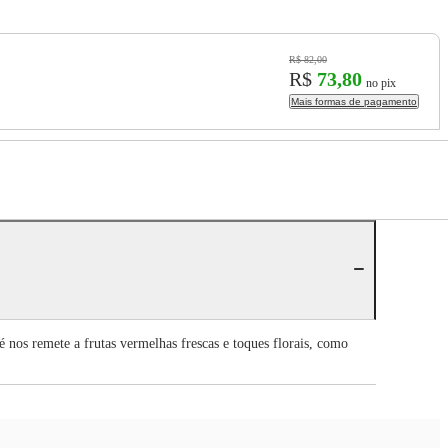
R$ 82,00
R$
73,80
no pix
Mais formas de pagamento
é nos remete a frutas vermelhas frescas e toques florais, como