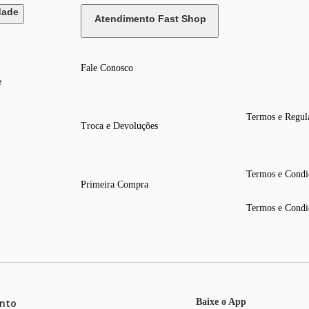
dade
Atendimento Fast Shop
Fale Conosco
e
Termos e Regul
Troca e Devoluções
Termos e Condi
Primeira Compra
Termos e Condi
nto
Baixe o App