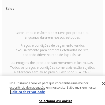
Selos
Garantimos o máximo de 5 itens por produto ou
enquanto durarem nossos estoques.
Preços e condições de pagamento válidos
exclusivamente para compras efetuadas no site,
podendo diferir na rede de lojas físicas.
As imagens dos produtos são meramente ilustrativas.
Todos os preços e condições comerciais estão sujeitos
a alteração sem aviso prévio. Fast Shop S. A. CNPJ:
43.708.379/0001-00
Nós utilizamos cookies para que você tenha uma melhor
Avenida Zaki Narchi, nº 1650, sobreloja, Carandiru, São
experiência de navegação em nosso site. Saiba mais em nossa
Paulo/SP, CEP 02029-001, Telefone: 11 3003-3728 ©
Política de Privacidade
2013 Fast Shop - Todos os direitos reservados
RF
Selecionar os Cookies