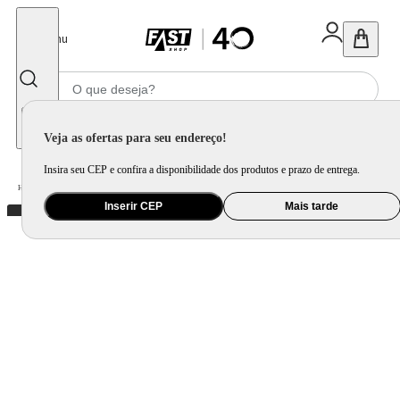
Fechar
Menu
Informe seu CEP
Veja as ofertas para seu endereço!
Insira seu CEP e confira a disponibilidade dos produtos e prazo de entrega.
Home
/
Mercado
/
Bebida
/
Vinho
Inserir CEP
Mais tarde