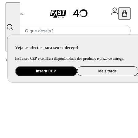
Fechar
Menu
Informe seu CEP
Veja as ofertas para seu endereço!
Insira seu CEP e confira a disponibilidade dos produtos e prazo de entrega.
Home
/
Mercado
/
Bebida
/
Vinho
Inserir CEP
Mais tarde