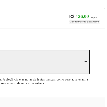
R$
136,00
no pix
Mais formas de pagamento
 A elegância e as notas de frutas frescas, como cereja, revelam a
o nascimento de uma nova estrela.