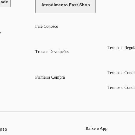
dade
Atendimento Fast Shop
Fale Conosco
e
Termos e Regul
Troca e Devoluções
Termos e Condi
Primeira Compra
Termos e Condi
nto
Baixe o App