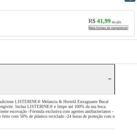
R$
41,99
no pix
Mais formas de pagamento
eta. Adicione LISTERINE® Melancia & Hortelã Enxaguante Bucal
 gengivite. Inclua LISTERINE® e limpe até 100% da sua boca.
omente escovação -Fórmula exclusiva com agentes antibacterianos -
 feito com 50% de plástico reciclado -24 horas de proteção com o