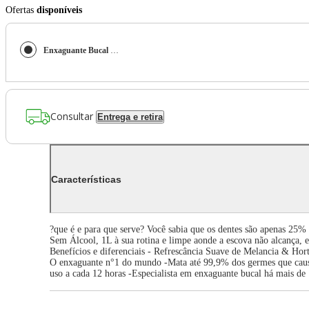
Ofertas
disponíveis
Enxaguante Bucal Listerine Melancia & Hortelã sem Álcool 1L
Consultar
Entrega e retira
Características
?que é e para que serve? Você sabia que os dentes são apenas 2
Sem Álcool, 1L à sua rotina e limpe aonde a escova não alcança,
Benefícios e diferenciais - Refrescância Suave de Melancia & Hort
O enxaguante n°1 do mundo -Mata até 99,9% dos germes que causam
uso a cada 12 horas -Especialista em enxaguante bucal há mais de