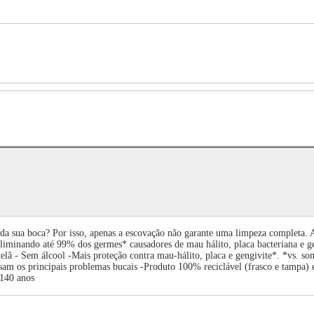
5% da sua boca? Por isso, apenas a escovação não garante uma limpeza compl
 eliminando até 99% dos germes* causadores de mau hálito, placa bacteriana e
elã - Sem álcool -Mais proteção contra mau-hálito, placa e gengivite*. *vs. s
 os principais problemas bucais -Produto 100% reciclável (frasco e tampa) e
 140 anos