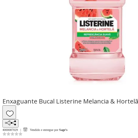
Enxaguante Bucal Listerine Melancia & Hortelã
4000087029
Vendido e entregue por
Sage's