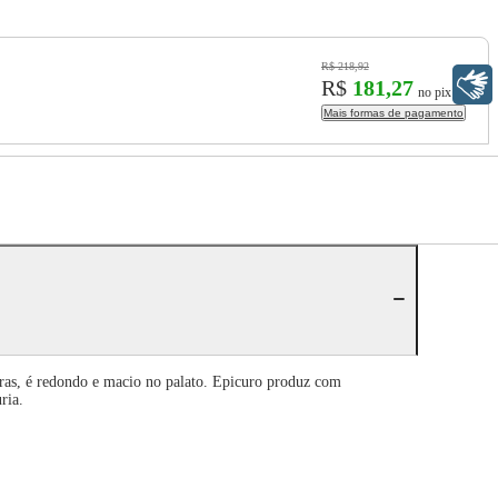
R$ 218,92
Libras
R$
181,27
no pix
Mais formas de pagamento
uras, é redondo e macio no palato. Epicuro produz com
ria.