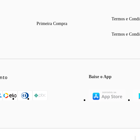
Termos e Condi
Primeira Compra
Termos e Condi
nto
Baixe o App
mos o máximo de 5 itens por produto ou enquanto durarem nossos e