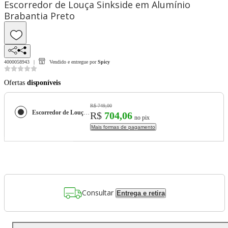
Escorredor de Louça Sinkside em Alumínio
Brabantia Preto
4000058943
Vendido e entregue por
Spicy
Ofertas
disponíveis
R$ 749,00
Escorredor de Louça Sinkside em Alumínio Brabantia Preto
R$
704,06
no pix
Mais formas de pagamento
Consultar
Entrega e retira