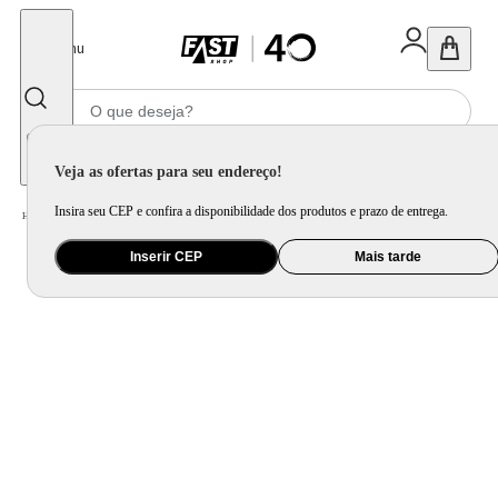
Fechar
Menu
Informe seu CEP
Veja as ofertas para seu endereço!
Insira seu CEP e confira a disponibilidade dos produtos e prazo de entrega.
Home
/
Utilidade Doméstica
/
Organização e Armazenamento
/
Organização de Pia e Cozinha
Inserir CEP
Mais tarde