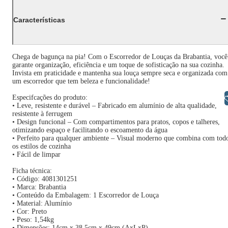
Características
Chega de bagunça na pia! Com o Escorredor de Louças da Brabantia, você
garante organização, eficiência e um toque de sofisticação na sua cozinha.
Invista em praticidade e mantenha sua louça sempre seca e organizada com
um escorredor que tem beleza e funcionalidade!
Libras
Especifcações do produto:
• Leve, resistente e durável – Fabricado em alumínio de alta qualidade,
resistente à ferrugem
• Design funcional – Com compartimentos para pratos, copos e talheres,
otimizando espaço e facilitando o escoamento da água
• Perfeito para qualquer ambiente – Visual moderno que combina com tod
os estilos de cozinha
• Fácil de limpar
Ficha técnica:
• Código: 4081301251
• Marca: Brabantia
• Conteúdo da Embalagem: 1 Escorredor de Louça
• Material: Alumínio
• Cor: Preto
• Peso: 1,54kg
• Dimensões: 14cm x 38,5cm x 49cm (AxLxP)