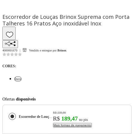
Escorredor de Louças Brinox Suprema com Porta
Talheres 16 Pratos Aço inoxidável Inox
4000001670
Vendido e entregue por
Brinox
CORES
:
Inox
Ofertas
disponíveis
R$ 239,99
Escorredor de Louças Brinox Suprema com Porta Talheres 16 Pratos Aço inoxidável
R$
189,47
no pix
Mais formas de pagamento