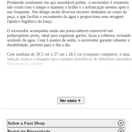
Produzido totalmente em aço inoxidável polido, o escorredor é resistente,
não oxida com o tempo e mantém o brilho e a sofisticação mesmo após o
uso frequente. Seu design inclui diversos recortes alinhados ao corpo da
peça, o que facilita o escoamento da água e proporciona uma secagem
rápida e higiênica da louça.
O escorredor acompanha ainda um porta-talheres removível em
polipropileno preto, ideal para organizar garfos, facas e colheres, evitando
acúmulo de água. Com 6 pontos de solda, o escorredor garante robustez e
durabilidade, perfeito para o dia a dia.
Com medidas de 50,5 cm x 27 cm x 28,5 cm (conjunto completo), é uma
solução prática e elegante para cozinhas domésticas de diferentes tamanhos
Destaques do produto:
Capacidade para 16 pratos, além de talheres, copos e utensíliosEstrutura e
aço inox polido, resistente e de fácil limpeza2 andares: melhor
aproveitamento de espaçoPorta-talheres removível em polipropileno
pretoDesign com recortes para evitar acúmulo de águaIdeal para cozinhas
com pouco espaço e famílias grandes
Transforme sua cozinha com o Escorredor Brinox Suprema e garanta
organização, higiene e beleza na sua bancada.
Ver mais
Sobre a Fast Shop
Portal de Privacidade