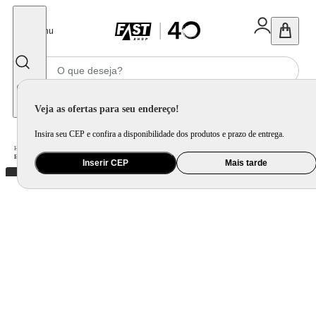
Fechar
Menu
Informe seu CEP
Veja as ofertas para seu endereço!
Insira seu CEP e confira a disponibilidade dos produtos e prazo de entrega.
Home
/
Utilidade Doméstica
/
Organização e Armazenamento
/
Organização de Pia e Cozinha
/
Escorredor de Louças Brinox Suprema com Porta Talheres 16 Pratos Aço inoxidável
Inserir CEP
Mais tarde