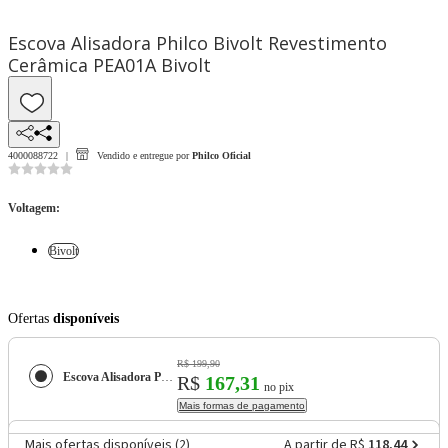
Escova Alisadora Philco Bivolt Revestimento
Cerâmica PEA01A Bivolt
4000088722
Vendido e entregue por
Philco Oficial
Voltagem
:
Bivolt
Ofertas
disponíveis
R$ 199,90
Escova Alisadora Philco Bivolt Revestimento Cerâmica PEA01A
R$
167,31
no pix
Mais formas de pagamento
Mais ofertas disponíveis (
2
)
A partir de R$
118,44