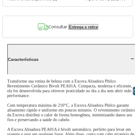
Consultar
Entrega e retira
Características
Transforme sua rotina de beleza com a Escova Alisadora Philco
Revestimento Cerâmico Bivolt PEA01A. Compacta, moderna e eficiente,
Libras
ela foi desenvolvida para oferecer praticidade no dia a dia sem abrir mão d
performance.
Com temperatura máxima de 210°C, a Escova Alisadora Philco garante
alisamento rápido e uniforme em poucos minutos. O revestimento cerâmic
da Escova distribui o calor de forma homogênea, minimizando danos aos
fios e preservando a saúde do cabelo.
A Escova Alisadora PEA01A é bivolt automático, perfeito para levar em
viagens e usar em qualquer lugar. Além disso, conta com cabo giratório de