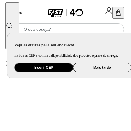
Fechar
Menu
Informe seu CEP
Veja as ofertas para seu endereço!
Insira seu CEP e confira a disponibilidade dos produtos e prazo de entrega.
Home
/
Saúde e Beleza
/
Cuidado Pessoal
/
Escova Alisadora
/
Escova Alisadora Philco Bivolt Revestimento Cerâmica PEA01A
Inserir CEP
Mais tarde