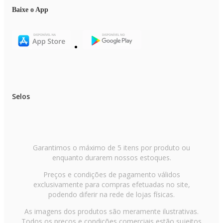
Modelo: EA-JU-03
Cor predominante: Azul/Rosa
Baixe o App
Voltagem: Bivolt
Controle de temperatura: Sim
Níveis de temperatura: 5 níveis
Cabo giratório: Sim
Tecnologia iônica: Sim
Revestimento: Cerâmica | Titânio | Tourmaline | Nano Silver
Visor LCD: Não
Funções: Alisar | Modelar
Peso do Produto: 0,330g
EAN: 7898578154316
Selos
Garantia: 12 meses
Itens inclusos
01 Escova Alisadora
01 Manual de Instruções
Garantimos o máximo de 5 itens por produto ou
enquanto durarem nossos estoques.
Preços e condições de pagamento válidos
exclusivamente para compras efetuadas no site,
podendo diferir na rede de lojas físicas.
As imagens dos produtos são meramente ilustrativas.
Todos os preços e condições comerciais estão sujeitos