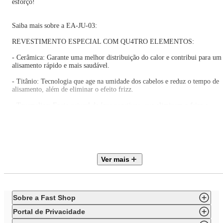
esforço!
Saiba mais sobre a EA-JU-03:
REVESTIMENTO ESPECIAL COM QU4TRO ELEMENTOS:
- Cerâmica: Garante uma melhor distribuição do calor e contribui para um
alisamento rápido e mais saudável.
- Titânio: Tecnologia que age na umidade dos cabelos e reduz o tempo de
alisamento, além de eliminar o efeito frizz.
- Tourmaline: Fonte natural de íons negativos, que eliminam o frizz e
garantem mais brilho.
- Nano Silver: Partículas de prata que ajudam a inibir a ação de bactérias,
contribuindo para a proteção dos fios e do couro cabeludo.
Ver mais
ALISAMENTO INSTANTÂNEO: As placas da escova Qu4tro Elementos
Colors possuem tecnologia PTC, que promove o rápido aquecimento, além
de manter a temperatura estabilizada, garantindo um alisamento perfeito e
uma única passada!
Sobre a Fast Shop
FÁCIL E PRÁTICO DE USAR: Basta selecionar a temperatura desejada,
Portal de Privacidade
aguardar o aquecimento e deslizar a escova pela mecha de cabelo desde a