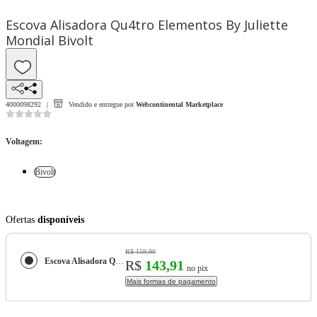
Escova Alisadora Qu4tro Elementos By Juliette
Mondial Bivolt
4000098292
Vendido e entregue por
Webcontinental Marketplace
Voltagem
:
Bivolt
Ofertas
disponíveis
R$ 159,90
Escova Alisadora Qu4tro Elementos By Juliette Mondial Bivolt
R$
143,91
no pix
Mais formas de pagamento