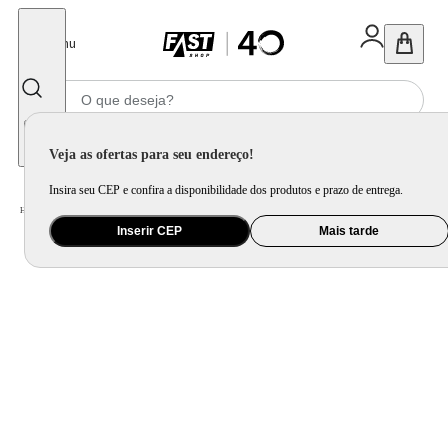
Fechar
Menu
Informe seu CEP
Veja as ofertas para seu endereço!
Insira seu CEP e confira a disponibilidade dos produtos e prazo de entrega.
Home
/
Saúde e Beleza
/
Cuidado Pessoal
/
Escova Alisadora
Inserir CEP
Mais tarde