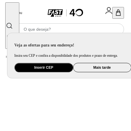
Fechar
Menu
Informe seu CEP
Veja as ofertas para seu endereço!
Insira seu CEP e confira a disponibilidade dos produtos e prazo de entrega.
Home
/
Saúde e Beleza
/
Saúde Bucal
Inserir CEP
Mais tarde