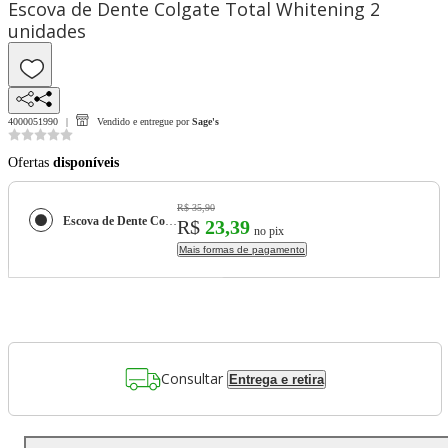
Escova de Dente Colgate Total Whitening 2
unidades
4000051990
Vendido e entregue por
Sage's
Ofertas
disponíveis
R$ 35,90
Escova de Dente Colgate Total Whitening 2 unidades
R$
23,39
no pix
Mais formas de pagamento
Consultar
Entrega e retira