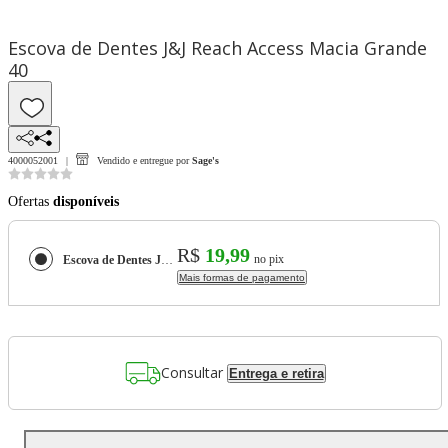
Escova de Dentes J&J Reach Access Macia Grande
40
4000052001
Vendido e entregue por
Sage's
Ofertas
disponíveis
R$
19,99
no pix
Escova de Dentes J&J Reach Access Macia Grande 40
Mais formas de pagamento
Consultar
Entrega e retira