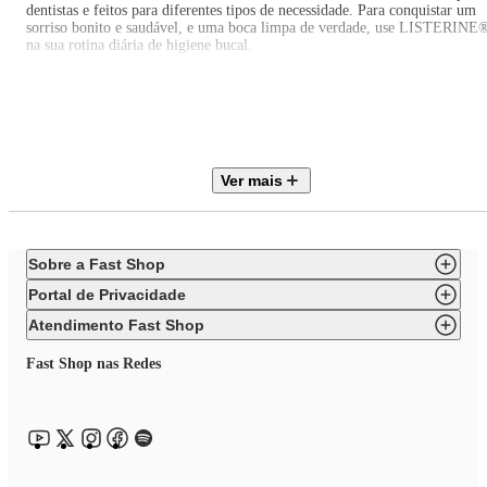
dentistas e feitos para diferentes tipos de necessidade. Para conquistar um
sorriso bonito e saudável, e uma boca limpa de verdade, use LISTERINE
na sua rotina diária de higiene bucal.
Sobre a marca:
REACH® inovou o mercado de escovas de dentes por ser a pioneira em
muitos avanços na limpeza bucal.
1977: Nasceu com um design diferenciado com cabo angulado permitindo 
alcance em áreas de difícil acesso.
1990: Desenvolveu a primeira escova direcionada especialmente para as
Ver mais
crianças.
2009: Surge a primeira escova sustentável do mercado, feita com 40% de
material reciclado pré-consumo: Escova ECO.
A palavra REACH® é de origem inglesa e significa ALCANCE. Este nom
foi escolhido porque seus produtos ajudam a alcançar mais regiões na boca
Sobre a Fast Shop
®
Portal de Privacidade
Atendimento Fast Shop
Fast Shop nas Redes