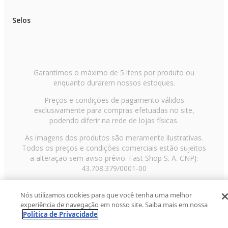
Selos
Garantimos o máximo de 5 itens por produto ou
enquanto durarem nossos estoques.
Preços e condições de pagamento válidos
exclusivamente para compras efetuadas no site,
podendo diferir na rede de lojas físicas.
As imagens dos produtos são meramente ilustrativas.
Todos os preços e condições comerciais estão sujeitos
a alteração sem aviso prévio. Fast Shop S. A. CNPJ:
43.708.379/0001-00
Avenida Zaki Narchi, nº 1650, sobreloja, Carandiru, São
Nós utilizamos cookies para que você tenha uma melhor
Paulo/SP, CEP 02029-001, Telefone: 11 3003-3728 ©
experiência de navegação em nosso site. Saiba mais em nossa
2013 Fast Shop - Todos os direitos reservados
RF
Política de Privacidade