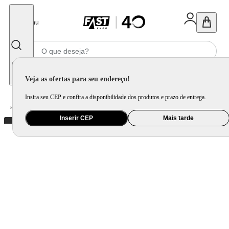
Fechar
Menu
Informe seu CEP
Veja as ofertas para seu endereço!
Insira seu CEP e confira a disponibilidade dos produtos e prazo de entrega.
Home
/
Saúde e Beleza
/
Saúde Bucal
Inserir CEP
Mais tarde