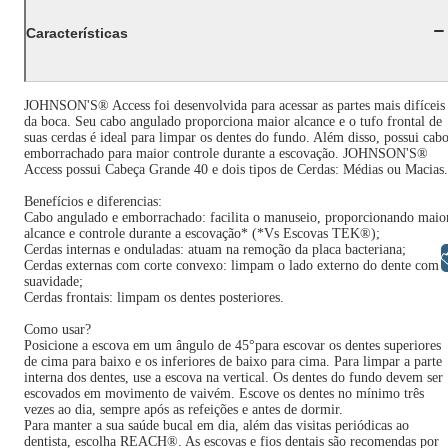
Características
JOHNSON'S® Access foi desenvolvida para acessar as partes mais difíceis
da boca. Seu cabo angulado proporciona maior alcance e o tufo frontal de
suas cerdas é ideal para limpar os dentes do fundo. Além disso, possui cab
emborrachado para maior controle durante a escovação. JOHNSON'S®
Access possui Cabeça Grande 40 e dois tipos de Cerdas: Médias ou Macias.
Benefícios e diferencias:
Cabo angulado e emborrachado: facilita o manuseio, proporcionando maio
alcance e controle durante a escovação* (*Vs Escovas TEK®);
Cerdas internas e onduladas: atuam na remoção da placa bacteriana;
Libras
Cerdas externas com corte convexo: limpam o lado externo do dente com
suavidade;
Cerdas frontais: limpam os dentes posteriores.
Como usar?
Posicione a escova em um ângulo de 45°para escovar os dentes superiores
de cima para baixo e os inferiores de baixo para cima. Para limpar a parte
interna dos dentes, use a escova na vertical. Os dentes do fundo devem ser
escovados em movimento de vaivém. Escove os dentes no mínimo três
vezes ao dia, sempre após as refeições e antes de dormir.
Para manter a sua saúde bucal em dia, além das visitas periódicas ao
dentista, escolha REACH®. As escovas e fios dentais são recomendas por