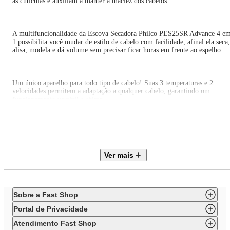
as cutículas e auxiliam a manter a maciez dos cabelos.
A multifuncionalidade da Escova Secadora Philco PES25SR Advance 4 e
1 possibilita você mudar de estilo de cabelo com facilidade, afinal ela seca,
alisa, modela e dá volume sem precisar ficar horas em frente ao espelho.
Um único aparelho para todo tipo de cabelo! Suas 3 temperaturas e 2
velocidades permitem a adaptação a qualquer cabelo, garantindo um
funcionamento versátil e eficaz.
• Cerdas de naturais
Ver mais
• Luz infravermelha
• Bivolt manual
Sobre a Fast Shop
• 3 temperaturas disponíveis
Portal de Privacidade
• 2 velocidades
Atendimento Fast Shop