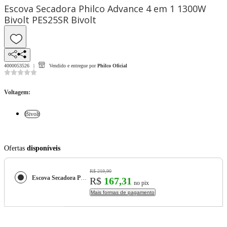
Escova Secadora Philco Advance 4 em 1 1300W
Bivolt PES25SR Bivolt
4000053526
Vendido e entregue por
Philco Oficial
Voltagem
:
Bivolt
Ofertas
disponíveis
R$ 219,90
Escova Secadora Philco Advance 4 em 1 1300W Bivolt PES25SR
R$
167,31
no pix
Mais formas de pagamento