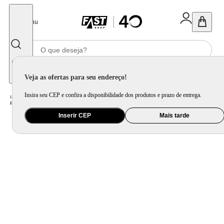
Fechar
Menu
Informe seu CEP
Veja as ofertas para seu endereço!
Insira seu CEP e confira a disponibilidade dos produtos e prazo de entrega.
Home
/
Saúde e Beleza
/
Cuidado Pessoal
/
Escova Alisadora
/
Escova Secadora Philco Advance 4 em 1 1300W Bivolt PES25SR
Inserir CEP
Mais tarde