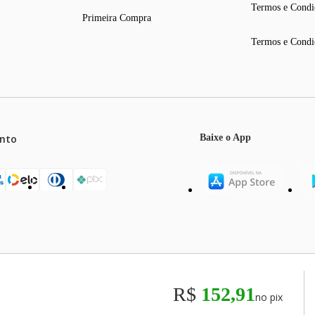
Termos e Condi
Primeira Compra
Termos e Condi
nto
Baixe o App
mos o máximo de 5 itens por produto ou enquanto durarem nossos e
o válidos exclusivamente para compras efetuadas no site, podendo di
R$
152,91
no pix
odos os preços e condições comerciais estão sujeitos a alteração se