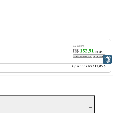
R$ 169,90
R$
152,91
no pix
Mais formas de pagamento
Libras
A partir de R$
113,05