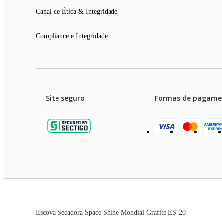
Canal de Ética & Integridade
Compliance e Integridade
Site seguro
Formas de pagame
Garanti
Preços e condições de pagament
Escova Secadora Space Shine Mondial Grafite ES-20
As imagens dos produtos são meramente ilustrativas. T