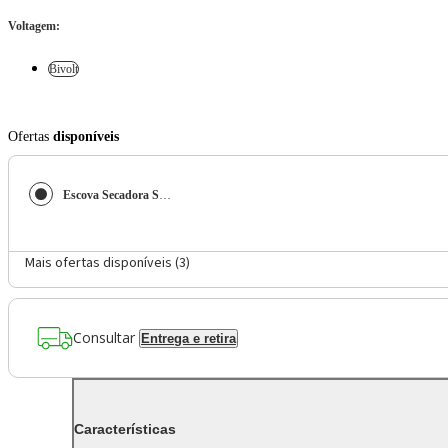
Voltagem
:
Bivolt
Ofertas
disponíveis
Escova Secadora Space Shine Mondial Grafite ES-20
Mais ofertas disponíveis (
3
)
Consultar
Entrega e retira
Características