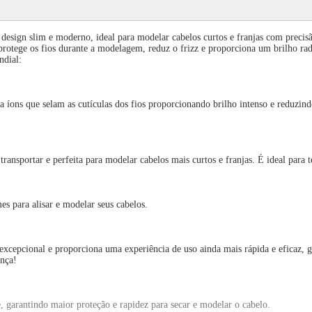
gn slim e moderno, ideal para modelar cabelos curtos e franjas com precisão. 
tege os fios durante a modelagem, reduz o frizz e proporciona um brilho radi
ndial:
s que selam as cutículas dos fios proporcionando brilho intenso e reduzindo 
portar e perfeita para modelar cabelos mais curtos e franjas. É ideal para t
para alisar e modelar seus cabelos.
pcional e proporciona uma experiência de uso ainda mais rápida e eficaz, ga
ença!
ntindo maior proteção e rapidez para secar e modelar o cabelo.