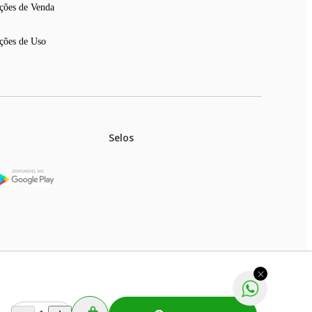
ções de Venda
ções de Uso
Selos
stoques.
ferir na rede de lojas físicas.
m aviso prévio. Fast Shop S. A. CNPJ: 43.708.379/0001-