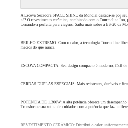
A Escova Secadora SPACE SHINE da Mondial destaca-se por seu desi
né? O revestimento cerâmico, combinado com o Tourmaline Íon, pro
tornando-a perfeita para viagens. Saiba mais sobre a ES-20 da Mo
BRILHO EXTREMO: Com o calor, a tecnologia Tourmaline libera íon
macios do que nunca.
ESCOVA COMPACTA: Seu design compacto é moderno, fácil de trans
CERDAS DUPLAS ESPECIAIS: Mais resistentes, duráveis e firmes 
POTÊNCIA DE 1.300W: A alta potência oferece um desempenho exce
Transforme sua rotina de cuidados com a potência que faz a difer
REVESTIMENTO CERÂMICO: Distribui o calor uniformemente, gara